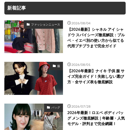
新着記事
2026/08/04
ファッションニュース
【2026最新】シャネル アイ シャ
ドウ スパイシーズ徹底解説：ブル
ベ・イエベ別の使い方から似てる
代用プチプラまで完全ガイド
2026/08/01
服
【2026年最新】ナイキ 子供 服 サ
イズ完全ガイド！失敗しない選び
方・全サイズ表を徹底解説
2026/07/28
バッグ
2026年最新！ロエベ ボディ バッ
グ メンズ徹底解説｜年齢層・人気
モデル・評判まで完全網羅！