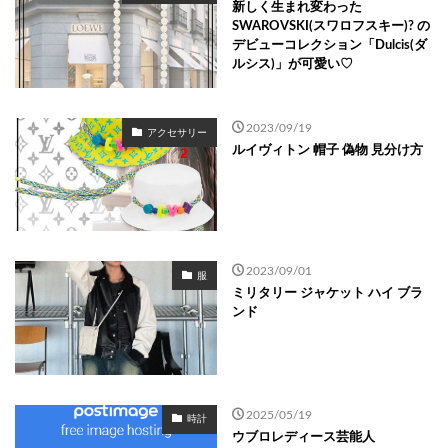
新しく生まれ変わった
SWAROVSKI(スワロフスキー)? の
デビューコレクション「Dulcis(ダ
ルシス)」が可愛い♡
2023/09/19
アクセサリー
ルイヴィトン 帽子 偽物 見分け方
2023/09/01
服
ミリタリー ジャケット ハイ ブラ
ンド
2025/05/19
時計
ウブロレディース芸能人