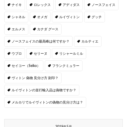
ナイキ
ロレックス
アディダス
ノースフェイス
シャネル
オメガ
ルイヴィトン
グッチ
エルメス
カナダ グース
ノースフェイスの最高峰は何ですか？
カルティエ
ウブロ
セリーヌ
リシャールミル
セイコー（Seiko）
フランクミュラー
ヴィトン 偽物 見分け方 刻印？
ルイヴィトンの並行輸入品は偽物ですか？
メルカリでルイヴィトンの偽物の見分け方は？
2019年5月