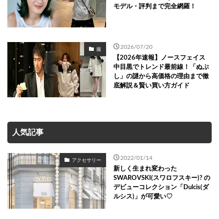
モデル・評判まで完全網羅！
2026/07/20
服
【2026年速報】ノースフェイス
中目黒でトレンド最前線！「ぬぷ
し」の謎から高価格の理由まで徹
底解説＆賢い買い方ガイド
人気記事
2022/01/14
アクセサリー
新しく生まれ変わった
SWAROVSKI(スワロフスキー)? の
デビューコレクション「Dulcis(ダ
ルシス)」が可愛い♡