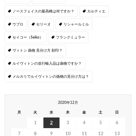
ノースフェイスの最高峰は何ですか？
カルティエ
ウブロ
セリーヌ
リシャールミル
セイコー（Seiko）
フランクミュラー
ヴィトン 偽物 見分け方 刻印？
ルイヴィトンの並行輸入品は偽物ですか？
メルカリでルイヴィトンの偽物の見分け方は？
2020年12月
月
火
水
木
金
土
日
1
2
3
4
5
6
7
8
9
10
11
12
13