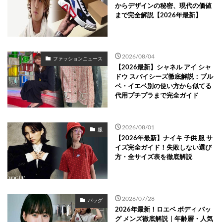
からデザインの秘密、現代の価値
まで完全解説【2026年最新】
2026/08/04
ファッションニュース
【2026最新】シャネル アイ シャ
ドウ スパイシーズ徹底解説：ブル
ベ・イエベ別の使い方から似てる
代用プチプラまで完全ガイド
2026/08/01
服
【2026年最新】ナイキ 子供 服 サ
イズ完全ガイド！失敗しない選び
方・全サイズ表を徹底解説
2026/07/28
バッグ
2026年最新！ロエベ ボディ バッ
グ メンズ徹底解説｜年齢層・人気