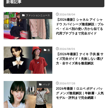
新着記事
2026/08/04
ファッションニュース
【2026最新】シャネル アイ シャ
ドウ スパイシーズ徹底解説：ブル
ベ・イエベ別の使い方から似てる
代用プチプラまで完全ガイド
2026/08/01
服
【2026年最新】ナイキ 子供 服 サ
イズ完全ガイド！失敗しない選び
方・全サイズ表を徹底解説
2026/07/28
バッグ
2026年最新！ロエベ ボディ バッ
グ メンズ徹底解説｜年齢層・人気
モデル・評判まで完全網羅！