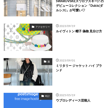
SWAROVSKI(スワロフスキー)? の
デビューコレクション「Dulcis(ダ
ルシス)」が可愛い♡
2023/09/19
アクセサリー
ルイヴィトン 帽子 偽物 見分け方
2023/09/01
服
ミリタリー ジャケット ハイ ブラ
ンド
2025/05/19
時計
ウブロレディース芸能人