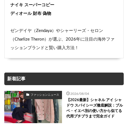
ナイキ スーパーコピー
ディオール 財布 偽物
ゼンデイヤ（Zendaya）やシャーリーズ・セロン
（Charlize Theron）が選ぶ、2026年に注目の海外ファ
ッションブランドと賢い購入方法！
新着記事
2026/08/04
ファッションニュース
【2026最新】シャネル アイ シャ
ドウ スパイシーズ徹底解説：ブル
ベ・イエベ別の使い方から似てる
代用プチプラまで完全ガイド