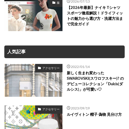
2026/07/13
服
【2026年最新】ナイキ Tシャツ
スポーツ徹底解説！ドライフィッ
トの魅力から選び方・洗濯方法ま
で完全ガイド
人気記事
2022/01/14
アクセサリー
新しく生まれ変わった
SWAROVSKI(スワロフスキー)? の
デビューコレクション「Dulcis(ダ
ルシス)」が可愛い♡
2023/09/19
アクセサリー
ルイヴィトン 帽子 偽物 見分け方