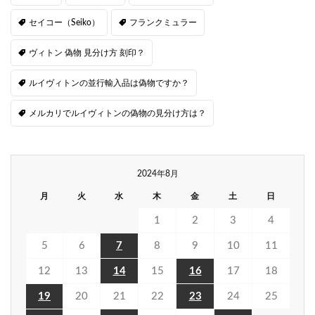
セイコー（Seiko）
フランクミュラー
ヴィトン 偽物 見分け方 刻印？
ルイヴィトンの並行輸入品は偽物ですか？
メルカリでルイヴィトンの偽物の見分け方は？
2024年8月
月
火
水
木
金
土
日
1
2
3
4
5
6
7
8
9
10
11
12
13
14
15
16
17
18
19
20
21
22
23
24
25