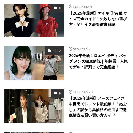
2026/08/01
服
【2026年最新】ナイキ 子供 服 サ
イズ完全ガイド！失敗しない選び
方・全サイズ表を徹底解説
2026/07/28
バッグ
2026年最新！ロエベ ボディ バッ
グ メンズ徹底解説｜年齢層・人気
モデル・評判まで完全網羅！
2026/07/20
服
【2026年速報】ノースフェイス
中目黒でトレンド最前線！「ぬぷ
し」の謎から高価格の理由まで徹
底解説＆賢い買い方ガイド