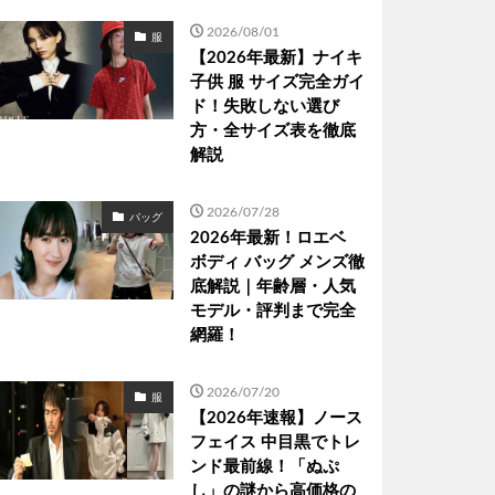
2026/08/01
服
【2026年最新】ナイキ
子供 服 サイズ完全ガイ
ド！失敗しない選び
方・全サイズ表を徹底
解説
2026/07/28
バッグ
2026年最新！ロエベ
ボディ バッグ メンズ徹
底解説｜年齢層・人気
モデル・評判まで完全
網羅！
2026/07/20
服
【2026年速報】ノース
フェイス 中目黒でトレ
ンド最前線！「ぬぷ
し」の謎から高価格の