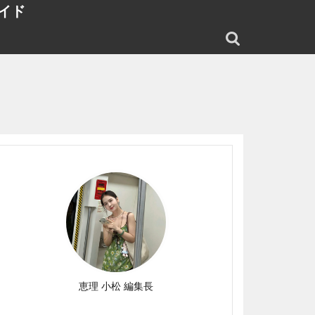
イド
恵理 小松 編集長