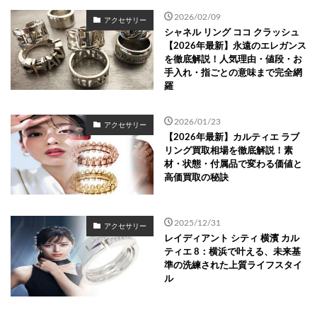
2026/02/09
アクセサリー
シャネル リング ココ クラッシュ
【2026年最新】永遠のエレガンス
を徹底解説！人気理由・値段・お
手入れ・指ごとの意味まで完全網
羅
2026/01/23
アクセサリー
【2026年最新】カルティエ ラブ
リング買取相場を徹底解説！素
材・状態・付属品で変わる価値と
高価買取の秘訣
2025/12/31
アクセサリー
レイディアント シティ 横濱 カル
ティエ 8：横浜で叶える、未来基
準の洗練された上質ライフスタイ
ル