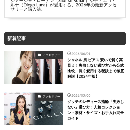
シアーシャ・ローナン（Saoirse Ronan）やディエゴ・
ルナ（Diego Luna）が愛用する、2026年の最新アクセ
サリーと購入法。
新着記事
2026/06/01
アクセサリー
シャネル 風 ピアス 安いで賢く高
見え！失敗しない選び方から公式
比較、長く愛用する秘訣まで徹底
解説【2024年版】
2026/05/05
アクセサリー
グッチのレディース指輪「失敗し
ない」選び方！人気コレクショ
ン・素材・サイズ・お手入れ完全
ガイド