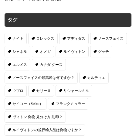
タグ
ナイキ
ロレックス
アディダス
ノースフェイス
シャネル
オメガ
ルイヴィトン
グッチ
エルメス
カナダ グース
ノースフェイスの最高峰は何ですか？
カルティエ
ウブロ
セリーヌ
リシャールミル
セイコー（Seiko）
フランクミュラー
ヴィトン 偽物 見分け方 刻印？
ルイヴィトンの並行輸入品は偽物ですか？