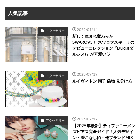
人気記事
2022/01/14
アクセサリー
新しく生まれ変わった
SWAROVSKI(スワロフスキー)? の
デビューコレクション「Dulcis(ダ
ルシス)」が可愛い♡
2023/09/19
アクセサリー
ルイヴィトン 帽子 偽物 見分け方
2025/07/17
アクセサリー
【2025年最新】ティファニーメン
ズピアス完全ガイド！人気デザイ
ン・着こなし術・他ブランドMIX