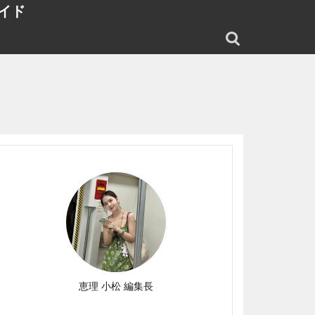
イド
恵理 小松 編集長