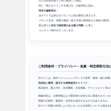
などを読者目線で丁寧に整理して発信。
特に「購入タイミング＆選び方」の論理化に強み。
現在の編集視点：
当サイトでは単なるブランド人気の羅列に留まらず、
ブランド文化・実際の価値・購入市場の透明性の三角軸で整理し
初心者でも
安全で納得感のある購入判断
へと導く
コンテンツ制作を行っています。
ご利用条件・プライバシー・免責・特定商取引法
当サイトは、海外ファッションブランドの背景・価値・購入判断
包括的に整理・提示する情報提供サイト
です。
商品販売、購入代行、決済機能、広告掲載、アフィリエイト等は
掲載内容は、公開情報および運営者の分析を元に構成されていま
情報の正確性・最新性・完全性を保証するものではありません。
当サイト情報の利用により生じたいかなる損害についても責任を