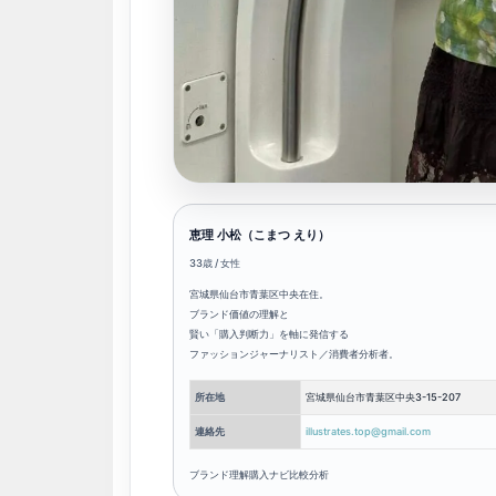
恵理 小松（こまつ えり）
33歳 / 女性
宮城県仙台市青葉区中央在住。
ブランド価値の理解と
賢い「購入判断力」を軸に発信する
ファッションジャーナリスト／消費者分析者。
所在地
宮城県仙台市青葉区中央3-15-207
連絡先
illustrates.top@gmail.com
ブランド理解
購入ナビ
比較分析