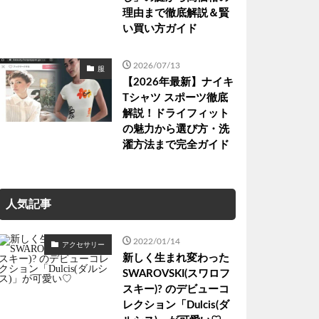
理由まで徹底解説＆賢
い買い方ガイド
2026/07/13
服
【2026年最新】ナイキ
Tシャツ スポーツ徹底
解説！ドライフィット
の魅力から選び方・洗
濯方法まで完全ガイド
人気記事
2022/01/14
アクセサリー
新しく生まれ変わった
SWAROVSKI(スワロフ
スキー)? のデビューコ
レクション「Dulcis(ダ