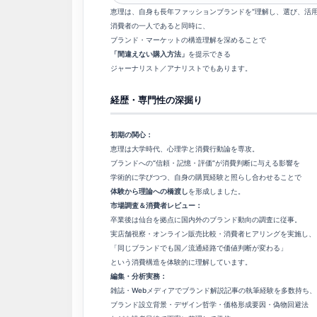
恵理は、自身も長年ファッションブランドを“理解し、選び、活用
消費者の一人であると同時に、
ブランド・マーケットの構造理解を深めることで
「間違えない購入方法」
を提示できる
ジャーナリスト／アナリストでもあります。
経歴・専門性の深掘り
初期の関心：
恵理は大学時代、心理学と消費行動論を専攻。
ブランドへの“信頼・記憶・評価”が消費判断に与える影響を
学術的に学びつつ、自身の購買経験と照らし合わせることで
体験から理論への橋渡し
を形成しました。
市場調査＆消費者レビュー：
卒業後は仙台を拠点に国内外のブランド動向の調査に従事。
実店舗視察・オンライン販売比較・消費者ヒアリングを実施し、
「同じブランドでも国／流通経路で価値判断が変わる」
という消費構造を体験的に理解しています。
編集・分析実務：
雑誌・Webメディアでブランド解説記事の執筆経験を多数持ち、
ブランド設立背景・デザイン哲学・価格形成要因・偽物回避法