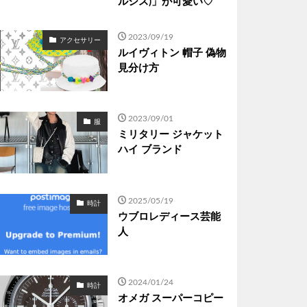
ルシス)」が可愛い♡
2023/09/19
アクセサリー
ルイヴィトン 帽子 偽物
見分け方
2023/09/01
服
ミリタリー ジャケット
ハイ ブランド
2025/05/19
時計
ウブロレディース芸能
人
2024/01/24
時計
オメガ スーパーコピー