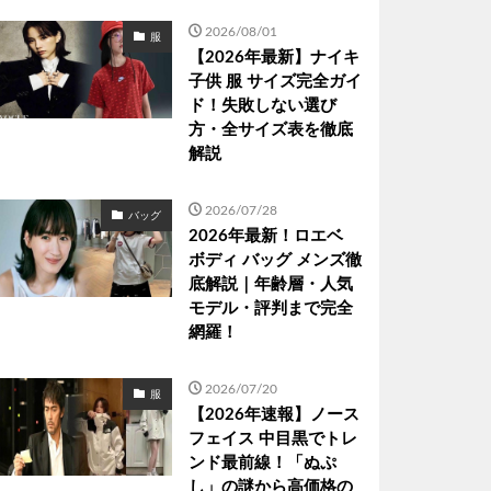
2026/08/01
服
【2026年最新】ナイキ
子供 服 サイズ完全ガイ
ド！失敗しない選び
方・全サイズ表を徹底
解説
2026/07/28
バッグ
2026年最新！ロエベ
ボディ バッグ メンズ徹
底解説｜年齢層・人気
モデル・評判まで完全
網羅！
2026/07/20
服
【2026年速報】ノース
フェイス 中目黒でトレ
ンド最前線！「ぬぷ
し」の謎から高価格の