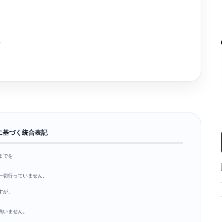
、
に基づく統合表記
までを
一切行っていません。
すが、
負いません。