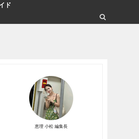
イド
恵理 小松 編集長