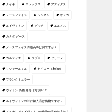
ナイキ
ロレックス
アディダス
ノースフェイス
シャネル
オメガ
ルイヴィトン
グッチ
エルメス
カナダ グース
ノースフェイスの最高峰は何ですか？
カルティエ
ウブロ
セリーヌ
リシャールミル
セイコー（Seiko）
フランクミュラー
ヴィトン 偽物 見分け方 刻印？
ルイヴィトンの並行輸入品は偽物ですか？
メルカリでルイヴィトンの偽物の見分け方は？