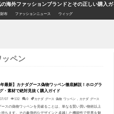
気の海外ファッションブランドとその正しい購入ガ
財布
ファッションニュース
ウィッグ
ワッペン
26年最新】カナダグース偽物ワッペン徹底解説！ホログラ
グ・素材で絶対見抜く購入ガイド
07/07
132
0
カナダ グース 偽物 ワッペン
,
カナダ グース
グースの偽物ワッペンを見破ることは、単なる賢い買い物術以上
を持ちます。その象徴的なデザインと卓越した機能性で世界を魅