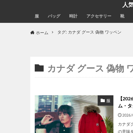
人
服
バッグ
時計
アクセサリー
靴
ホーム
タグ: カナダ グース 偽物 ワッペン
カナダ グース 偽物 
【20
服
ム・タ
2026/
カナダ
の意味