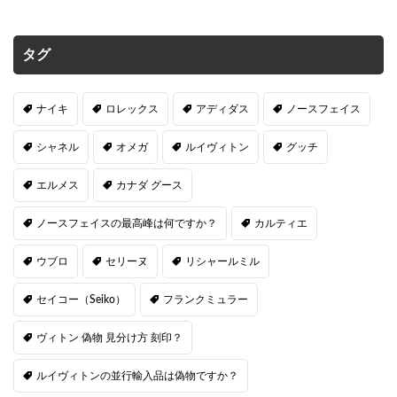
タグ
ナイキ
ロレックス
アディダス
ノースフェイス
シャネル
オメガ
ルイヴィトン
グッチ
エルメス
カナダ グース
ノースフェイスの最高峰は何ですか？
カルティエ
ウブロ
セリーヌ
リシャールミル
セイコー（Seiko）
フランクミュラー
ヴィトン 偽物 見分け方 刻印？
ルイヴィトンの並行輸入品は偽物ですか？