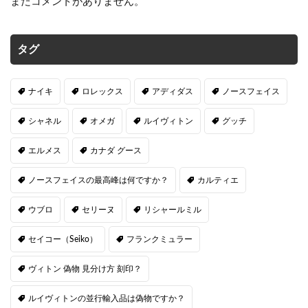
まだコメントがありません。
タグ
ナイキ
ロレックス
アディダス
ノースフェイス
シャネル
オメガ
ルイヴィトン
グッチ
エルメス
カナダ グース
ノースフェイスの最高峰は何ですか？
カルティエ
ウブロ
セリーヌ
リシャールミル
セイコー（Seiko）
フランクミュラー
ヴィトン 偽物 見分け方 刻印？
ルイヴィトンの並行輸入品は偽物ですか？