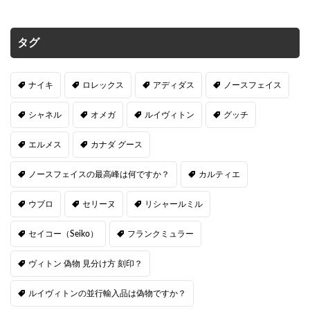
タグ
ナイキ
ロレックス
アディダス
ノースフェイス
シャネル
オメガ
ルイヴィトン
グッチ
エルメス
カナダ グース
ノースフェイスの最高峰は何ですか？
カルティエ
ウブロ
セリーヌ
リシャールミル
セイコー（Seiko）
フランクミュラー
ヴィトン 偽物 見分け方 刻印？
ルイヴィトンの並行輸入品は偽物ですか？