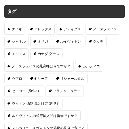
タグ
ナイキ
ロレックス
アディダス
ノースフェイス
シャネル
オメガ
ルイヴィトン
グッチ
エルメス
カナダ グース
ノースフェイスの最高峰は何ですか？
カルティエ
ウブロ
セリーヌ
リシャールミル
セイコー（Seiko）
フランクミュラー
ヴィトン 偽物 見分け方 刻印？
ルイヴィトンの並行輸入品は偽物ですか？
メルカリでルイヴィトンの偽物の見分け方は？