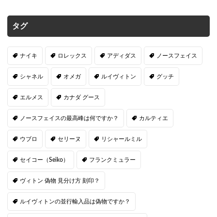
タグ
ナイキ
ロレックス
アディダス
ノースフェイス
シャネル
オメガ
ルイヴィトン
グッチ
エルメス
カナダ グース
ノースフェイスの最高峰は何ですか？
カルティエ
ウブロ
セリーヌ
リシャールミル
セイコー（Seiko）
フランクミュラー
ヴィトン 偽物 見分け方 刻印？
ルイヴィトンの並行輸入品は偽物ですか？