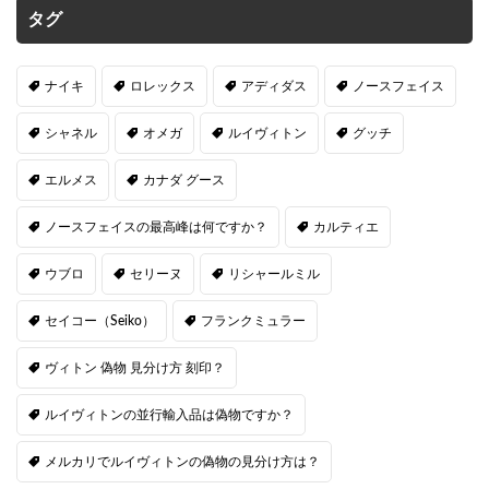
タグ
ナイキ
ロレックス
アディダス
ノースフェイス
シャネル
オメガ
ルイヴィトン
グッチ
エルメス
カナダ グース
ノースフェイスの最高峰は何ですか？
カルティエ
ウブロ
セリーヌ
リシャールミル
セイコー（Seiko）
フランクミュラー
ヴィトン 偽物 見分け方 刻印？
ルイヴィトンの並行輸入品は偽物ですか？
メルカリでルイヴィトンの偽物の見分け方は？