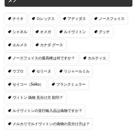
タグ
ナイキ
ロレックス
アディダス
ノースフェイス
シャネル
オメガ
ルイヴィトン
グッチ
エルメス
カナダ グース
ノースフェイスの最高峰は何ですか？
カルティエ
ウブロ
セリーヌ
リシャールミル
セイコー（Seiko）
フランクミュラー
ヴィトン 偽物 見分け方 刻印？
ルイヴィトンの並行輸入品は偽物ですか？
メルカリでルイヴィトンの偽物の見分け方は？