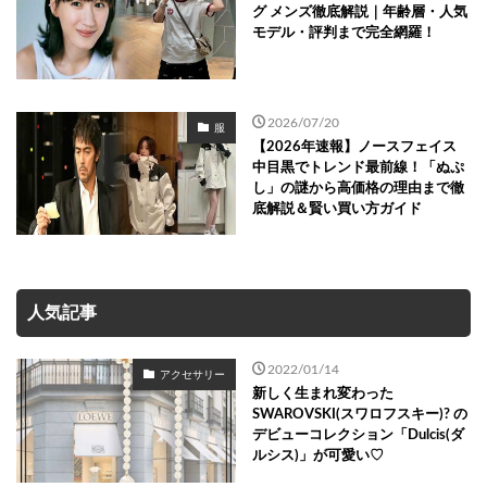
グ メンズ徹底解説｜年齢層・人気
モデル・評判まで完全網羅！
2026/07/20
服
【2026年速報】ノースフェイス
中目黒でトレンド最前線！「ぬぷ
し」の謎から高価格の理由まで徹
底解説＆賢い買い方ガイド
人気記事
2022/01/14
アクセサリー
新しく生まれ変わった
SWAROVSKI(スワロフスキー)? の
デビューコレクション「Dulcis(ダ
ルシス)」が可愛い♡