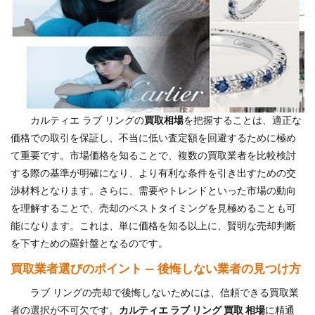
カルティエ ラブ リングの
買取相場
を把握することは、適正な
価格での取引を保証し、不当に低い査定額を回避するために極め
て重要です。市場価格を知ることで、複数の買取業者を比較検討
する際の基準が明確になり、より有利な条件を引き出すための交
渉材料となります。さらに、需要やトレンドといった市場の動向
を理解することで、売却のベストタイミングを見極めることも可
能になります。これは、単に価格を知る以上に、賢明な売却判断
を下すための羅針盤となるのです。
買取業者選びのポイント — 後悔しない業者の見つけ方
ラブ リングの売却で後悔しないためには、信頼できる買取業
者の選択が不可欠です。
カルティエ ラブ リング 買取 相場
に精通