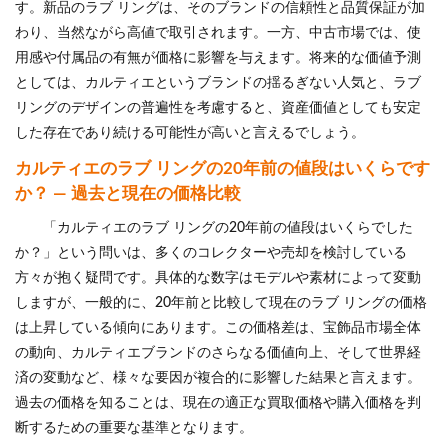
す。新品のラブ リングは、そのブランドの信頼性と品質保証が加
わり、当然ながら高値で取引されます。一方、中古市場では、使
用感や付属品の有無が価格に影響を与えます。将来的な価値予測
としては、カルティエというブランドの揺るぎない人気と、ラブ
リングのデザインの普遍性を考慮すると、資産価値としても安定
した存在であり続ける可能性が高いと言えるでしょう。
カルティエのラブ リングの20年前の値段はいくらです
か？ — 過去と現在の価格比較
「カルティエのラブ リングの20年前の値段はいくらでした
か？」という問いは、多くのコレクターや売却を検討している
方々が抱く疑問です。具体的な数字はモデルや素材によって変動
しますが、一般的に、20年前と比較して現在のラブ リングの価格
は上昇している傾向にあります。この価格差は、宝飾品市場全体
の動向、カルティエブランドのさらなる価値向上、そして世界経
済の変動など、様々な要因が複合的に影響した結果と言えます。
過去の価格を知ることは、現在の適正な買取価格や購入価格を判
断するための重要な基準となります。