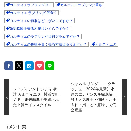
カルティエラブリング中古
カルティエラブリング重さ
カルティエ ラブリング 何金？
カルティエの買取はどこがいいですか？
婚約指輪を売る相場はいくらですか？
カルティエのラブリングは何グラムですか？
カルティエの指輪を高く売る方法はありますか？
カルティエの
シャネル リング ココ クラ
レイディアント シティ 横
ッシュ【2026年最新】永
濱 カルティエ 8：横浜で叶
遠のエレガンスを徹底解
える、未来基準の洗練され
説！人気理由・値段・お手
た上質ライフスタイル
入れ・指ごとの意味まで完
全網羅
コメント (0)