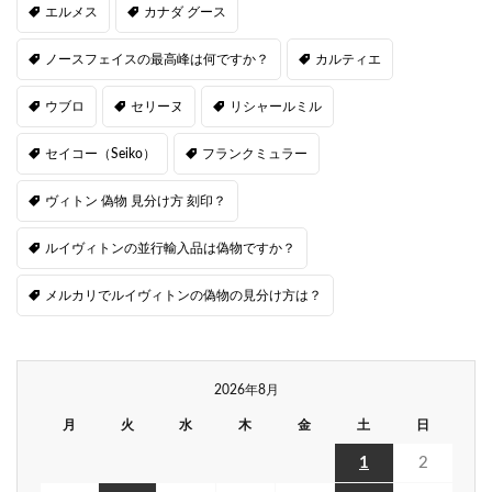
エルメス
カナダ グース
ノースフェイスの最高峰は何ですか？
カルティエ
ウブロ
セリーヌ
リシャールミル
セイコー（Seiko）
フランクミュラー
ヴィトン 偽物 見分け方 刻印？
ルイヴィトンの並行輸入品は偽物ですか？
メルカリでルイヴィトンの偽物の見分け方は？
2026年8月
月
火
水
木
金
土
日
1
2