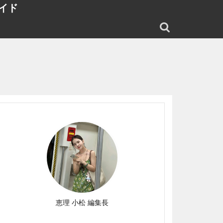
イド
恵理 小松 編集長