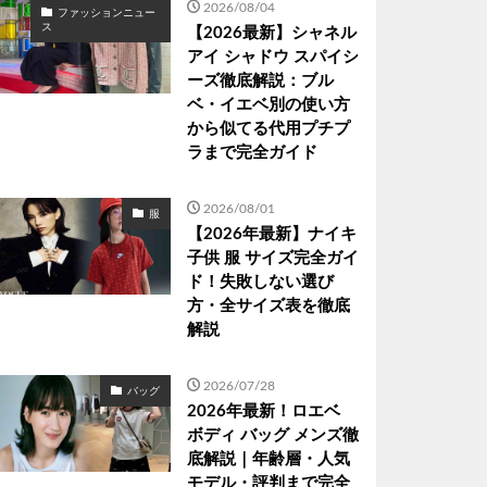
2026/08/04
ファッションニュー
ス
【2026最新】シャネル
アイ シャドウ スパイシ
ーズ徹底解説：ブル
ベ・イエベ別の使い方
から似てる代用プチプ
ラまで完全ガイド
2026/08/01
服
【2026年最新】ナイキ
子供 服 サイズ完全ガイ
ド！失敗しない選び
方・全サイズ表を徹底
解説
2026/07/28
バッグ
2026年最新！ロエベ
ボディ バッグ メンズ徹
底解説｜年齢層・人気
モデル・評判まで完全