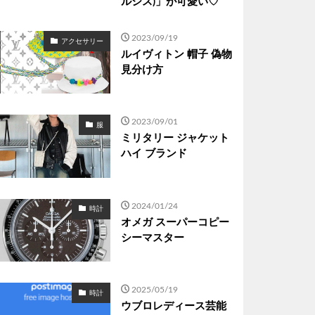
ルシス)」が可愛い♡
2023/09/19
アクセサリー
ルイヴィトン 帽子 偽物
見分け方
2023/09/01
服
ミリタリー ジャケット
ハイ ブランド
2024/01/24
時計
オメガ スーパーコピー
シーマスター
2025/05/19
時計
ウブロレディース芸能