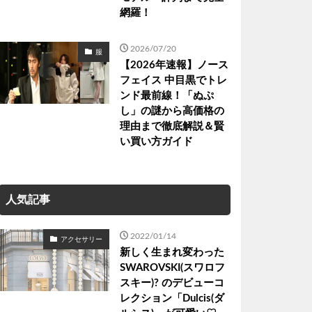
網羅！
2026/07/20
服
【2026年速報】ノース
フェイス 中目黒でトレ
ンド最前線！「ぬぷ
し」の謎から高価格の
理由まで徹底解説＆賢
い買い方ガイド
人気記事
2022/01/14
アクセサリー
新しく生まれ変わった
SWAROVSKI(スワロフ
スキー)? のデビューコ
レクション「Dulcis(ダ