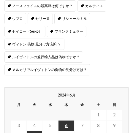
ノースフェイスの最高峰は何ですか？
カルティエ
ウブロ
セリーヌ
リシャールミル
セイコー（Seiko）
フランクミュラー
ヴィトン 偽物 見分け方 刻印？
ルイヴィトンの並行輸入品は偽物ですか？
メルカリでルイヴィトンの偽物の見分け方は？
2024年6月
月
火
水
木
金
土
日
1
2
3
4
5
6
7
8
9