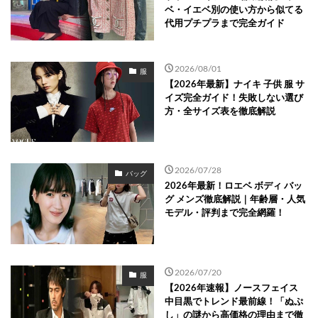
ベ・イエベ別の使い方から似てる
代用プチプラまで完全ガイド
2026/08/01
服
【2026年最新】ナイキ 子供 服 サ
イズ完全ガイド！失敗しない選び
方・全サイズ表を徹底解説
2026/07/28
バッグ
2026年最新！ロエベ ボディ バッ
グ メンズ徹底解説｜年齢層・人気
モデル・評判まで完全網羅！
2026/07/20
服
【2026年速報】ノースフェイス
中目黒でトレンド最前線！「ぬぷ
し」の謎から高価格の理由まで徹