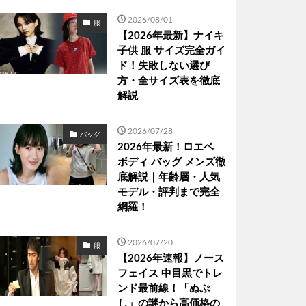
2026/08/01
服
【2026年最新】ナイキ
子供 服 サイズ完全ガイ
ド！失敗しない選び
方・全サイズ表を徹底
解説
2026/07/28
バッグ
2026年最新！ロエベ
ボディ バッグ メンズ徹
底解説｜年齢層・人気
モデル・評判まで完全
網羅！
2026/07/20
服
【2026年速報】ノース
フェイス 中目黒でトレ
ンド最前線！「ぬぷ
し」の謎から高価格の