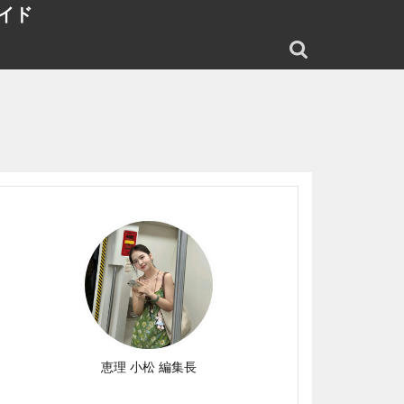
イド
恵理 小松 編集長