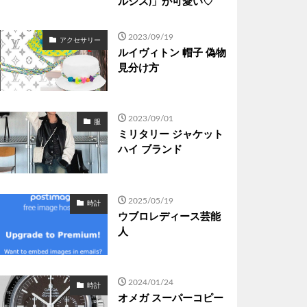
ルシス)」が可愛い♡
2023/09/19
アクセサリー
ルイヴィトン 帽子 偽物
見分け方
2023/09/01
服
ミリタリー ジャケット
ハイ ブランド
2025/05/19
時計
ウブロレディース芸能
人
2024/01/24
時計
オメガ スーパーコピー