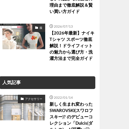
理由まで徹底解説＆賢
い買い方ガイド
2026/07/13
服
【2026年最新】ナイキ
Tシャツ スポーツ徹底
解説！ドライフィット
の魅力から選び方・洗
濯方法まで完全ガイド
人気記事
2022/01/14
アクセサリー
新しく生まれ変わった
SWAROVSKI(スワロフ
スキー)? のデビューコ
レクション「Dulcis(ダ