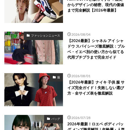
からデザインの秘密、現代の価値
まで完全解説【2026年最新】
2026/08/04
ファッションニュース
【2026最新】シャネル アイ シャ
ドウ スパイシーズ徹底解説：ブル
ベ・イエベ別の使い方から似てる
代用プチプラまで完全ガイド
2026/08/01
服
【2026年最新】ナイキ 子供 服 サ
イズ完全ガイド！失敗しない選び
方・全サイズ表を徹底解説
2026/07/28
バッグ
2026年最新！ロエベ ボディ バッ
グ メンズ徹底解説｜年齢層・人気