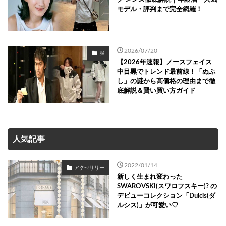
モデル・評判まで完全網羅！
2026/07/20
服
【2026年速報】ノースフェイス
中目黒でトレンド最前線！「ぬぷ
し」の謎から高価格の理由まで徹
底解説＆賢い買い方ガイド
人気記事
2022/01/14
アクセサリー
新しく生まれ変わった
SWAROVSKI(スワロフスキー)? の
デビューコレクション「Dulcis(ダ
ルシス)」が可愛い♡