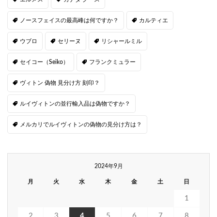
ノースフェイスの最高峰は何ですか？
カルティエ
ウブロ
セリーヌ
リシャールミル
セイコー（Seiko）
フランクミュラー
ヴィトン 偽物 見分け方 刻印？
ルイヴィトンの並行輸入品は偽物ですか？
メルカリでルイヴィトンの偽物の見分け方は？
2024年9月
月
火
水
木
金
土
日
1
2
3
4
5
6
7
8