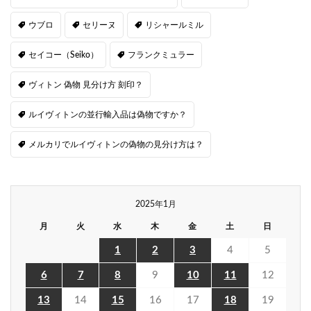
ウブロ
セリーヌ
リシャールミル
セイコー（Seiko）
フランクミュラー
ヴィトン 偽物 見分け方 刻印？
ルイヴィトンの並行輸入品は偽物ですか？
メルカリでルイヴィトンの偽物の見分け方は？
2025年1月
月
火
水
木
金
土
日
1
2
3
4
5
6
7
8
9
10
11
12
13
14
15
16
17
18
19