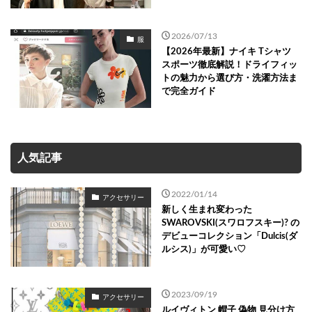
2026/07/13
服
【2026年最新】ナイキ Tシャツ
スポーツ徹底解説！ドライフィッ
トの魅力から選び方・洗濯方法ま
で完全ガイド
人気記事
2022/01/14
アクセサリー
新しく生まれ変わった
SWAROVSKI(スワロフスキー)? の
デビューコレクション「Dulcis(ダ
ルシス)」が可愛い♡
2023/09/19
アクセサリー
ルイヴィトン 帽子 偽物 見分け方