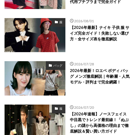
代用プチプラまで完全ガイド
2026/08/01
服
【2026年最新】ナイキ 子供 服 サ
イズ完全ガイド！失敗しない選び
方・全サイズ表を徹底解説
2026/07/28
バッグ
2026年最新！ロエベ ボディ バッ
グ メンズ徹底解説｜年齢層・人気
モデル・評判まで完全網羅！
2026/07/20
服
【2026年速報】ノースフェイス
中目黒でトレンド最前線！「ぬぷ
し」の謎から高価格の理由まで徹
底解説＆賢い買い方ガイド