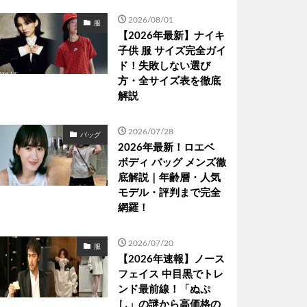
2026/08/01
服
【2026年最新】ナイキ
子供 服 サイズ完全ガイ
ド！失敗しない選び
方・全サイズ表を徹底
解説
2026/07/28
バッグ
2026年最新！ロエベ
ボディ バッグ メンズ徹
底解説｜年齢層・人気
モデル・評判まで完全
網羅！
2026/07/20
服
【2026年速報】ノース
フェイス 中目黒でトレ
ンド最前線！「ぬぷ
し」の謎から高価格の