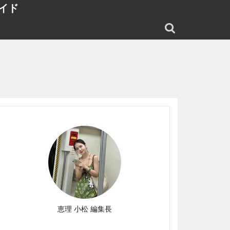
イド
恵理 小松 編集長