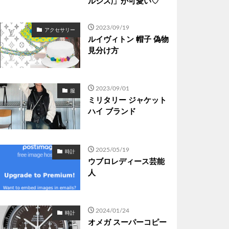
ルシス)」が可愛い♡
2023/09/19
アクセサリー
ルイヴィトン 帽子 偽物
見分け方
2023/09/01
服
ミリタリー ジャケット
ハイ ブランド
2025/05/19
時計
ウブロレディース芸能
人
2024/01/24
時計
オメガ スーパーコピー