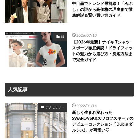
中目黒でトレンド最前線！「ぬぷ
し」の謎から高価格の理由まで徹
底解説＆賢い買い方ガイド
2026/07/13
服
【2026年最新】ナイキ Tシャツ
スポーツ徹底解説！ドライフィッ
トの魅力から選び方・洗濯方法ま
で完全ガイド
人気記事
2022/01/14
アクセサリー
新しく生まれ変わった
SWAROVSKI(スワロフスキー)? の
デビューコレクション「Dulcis(ダ
ルシス)」が可愛い♡