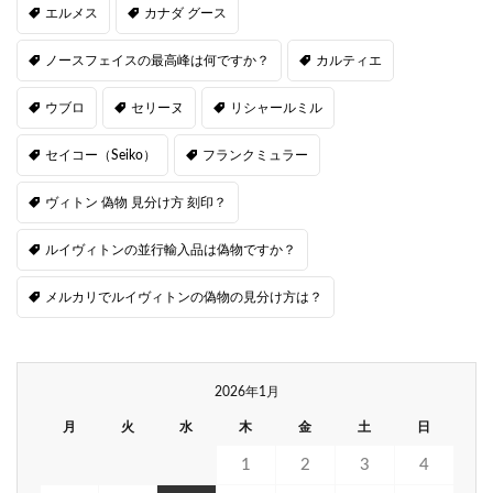
エルメス
カナダ グース
ノースフェイスの最高峰は何ですか？
カルティエ
ウブロ
セリーヌ
リシャールミル
セイコー（Seiko）
フランクミュラー
ヴィトン 偽物 見分け方 刻印？
ルイヴィトンの並行輸入品は偽物ですか？
メルカリでルイヴィトンの偽物の見分け方は？
2026年1月
月
火
水
木
金
土
日
1
2
3
4