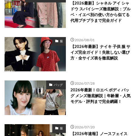
【2026最新】シャネル アイ シャ
ドウ スパイシーズ徹底解説：ブル
ベ・イエベ別の使い方から似てる
代用プチプラまで完全ガイド
2026/08/01
服
【2026年最新】ナイキ 子供 服 サ
イズ完全ガイド！失敗しない選び
方・全サイズ表を徹底解説
2026/07/28
バッグ
2026年最新！ロエベ ボディ バッ
グ メンズ徹底解説｜年齢層・人気
モデル・評判まで完全網羅！
2026/07/20
服
【2026年速報】ノースフェイス