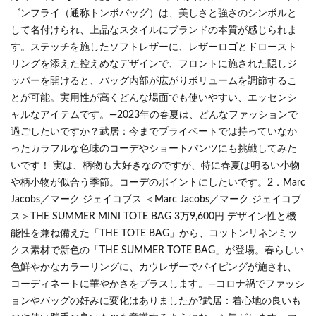
ゴンフライ（通称トンボバッグ）は、美しさと強さのシンボルと
して名付けられ、上品なスタイルにブランドの本質が感じられま
す。ステッチを施したソフトレザーに、レザーロゴとドロースト
リングを添えた控えめなデザインで、フロントに施された隠しジ
ッパーを開けると、バッグ内部が広がりボリュームを調節するこ
とが可能。実用性が高くどんな場面でも使いやすい、エッセンシ
ャルなアイテムです。―2023年の春夏は、どんなファッションで
過ごしたいですか？武居：今までプライベートでは持っていなか
ったカラフルな色味のコーデやショートパンツにも挑戦してみた
いです！ 実は、柄物も大好きなのですが、特に春夏は明るい小物
や柄小物が似合う季節。コーデのポイントにしたいです。2．Marc
Jacobs／マーク ジェイコブス ＜Marc Jacobs／マーク ジェイコブ
ス＞THE SUMMER MINI TOTE BAG 3万9,600円 デザイン性と機
能性を兼ね備えた「THE TOTE BAG」から、コットンリネンミッ
クス素材で新色の「THE SUMMER TOTE BAG」が登場。春らしい
色鮮やかなカラーリングに、カウレザーでパイピングが施され、
コーディネートに華やかさをプラスします。―コロナ禍でファッシ
ョンやバッグの好みに変化はありましたか?武居：着心地の良いも