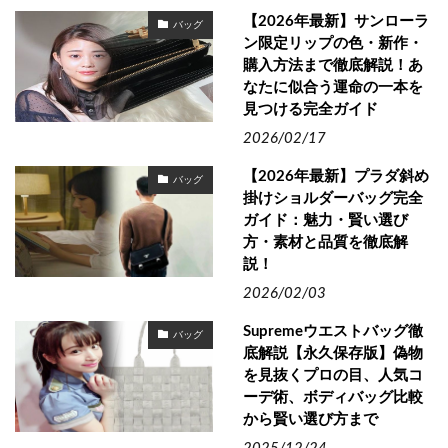
【2026年最新】サンローラ
バッグ
ン限定リップの色・新作・
購入方法まで徹底解説！あ
なたに似合う運命の一本を
見つける完全ガイド
2026/02/17
【2026年最新】プラダ斜め
バッグ
掛けショルダーバッグ完全
ガイド：魅力・賢い選び
方・素材と品質を徹底解
説！
2026/02/03
Supremeウエストバッグ徹
バッグ
底解説【永久保存版】偽物
を見抜くプロの目、人気コ
ーデ術、ボディバッグ比較
から賢い選び方まで