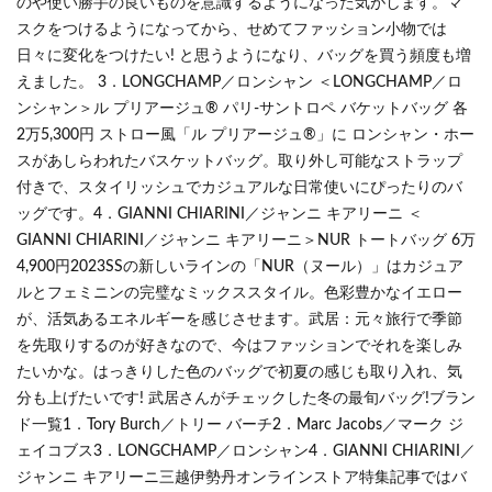
のや使い勝手の良いものを意識するようになった気がします。マ
スクをつけるようになってから、せめてファッション小物では
日々に変化をつけたい! と思うようになり、バッグを買う頻度も増
えました。 3．LONGCHAMP／ロンシャン ＜LONGCHAMP／ロ
ンシャン＞ル プリアージュ® パリ-サントロペ バケットバッグ 各
2万5,300円 ストロー風「ル プリアージュ®」に ロンシャン・ホー
スがあしらわれたバスケットバッグ。取り外し可能なストラップ
付きで、スタイリッシュでカジュアルな日常使いにぴったりのバ
ッグです。4．GIANNI CHIARINI／ジャンニ キアリーニ ＜
GIANNI CHIARINI／ジャンニ キアリーニ＞NUR トートバッグ 6万
4,900円2023SSの新しいラインの「NUR（ヌール）」はカジュア
ルとフェミニンの完璧なミックススタイル。色彩豊かなイエロー
が、活気あるエネルギーを感じさせます。武居：元々旅行で季節
を先取りするのが好きなので、今はファッションでそれを楽しみ
たいかな。はっきりした色のバッグで初夏の感じも取り入れ、気
分も上げたいです! 武居さんがチェックした冬の最旬バッグ!ブラン
ド一覧1．Tory Burch／トリー バーチ2．Marc Jacobs／マーク ジ
ェイコブス3．LONGCHAMP／ロンシャン4．GIANNI CHIARINI／
ジャンニ キアリーニ三越伊勢丹オンラインストア特集記事ではバ