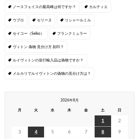
ノースフェイスの最高峰は何ですか？
カルティエ
ウブロ
セリーヌ
リシャールミル
セイコー（Seiko）
フランクミュラー
ヴィトン 偽物 見分け方 刻印？
ルイヴィトンの並行輸入品は偽物ですか？
メルカリでルイヴィトンの偽物の見分け方は？
2026年8月
月
火
水
木
金
土
日
1
2
3
4
5
6
7
8
9