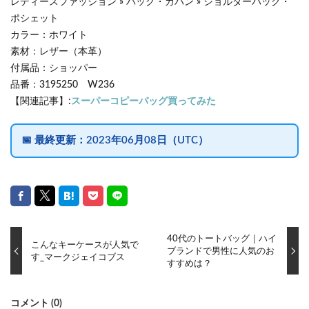
レディースファッション » バッグ・カバン » ショルダーバッグ・
ポシェット
カラー：ホワイト
素材：レザー（本革）
付属品：ショッパー
品番：3195250 W236
【関連記事】:
スーパーコピーバッグ買ってみた
📅
最終更新：
2023年06月08日（UTC）
40代のトートバッグ｜ハイ
こんなキーケースが人気で
ブランドで男性に人気のお
す_マークジェイコブス
すすめは？
コメント (0)