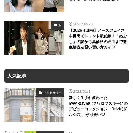
2026/07/20
服
【2026年速報】ノースフェイス
中目黒でトレンド最前線！「ぬぷ
し」の謎から高価格の理由まで徹
底解説＆賢い買い方ガイド
人気記事
2022/01/14
アクセサリー
新しく生まれ変わった
SWAROVSKI(スワロフスキー)? の
デビューコレクション「Dulcis(ダ
ルシス)」が可愛い♡