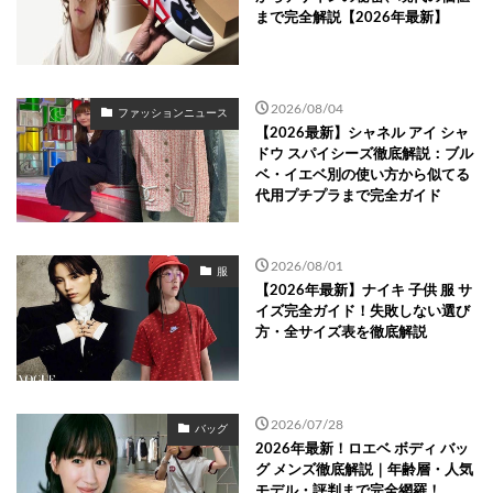
まで完全解説【2026年最新】
2026/08/04
ファッションニュース
【2026最新】シャネル アイ シャ
ドウ スパイシーズ徹底解説：ブル
ベ・イエベ別の使い方から似てる
代用プチプラまで完全ガイド
2026/08/01
服
【2026年最新】ナイキ 子供 服 サ
イズ完全ガイド！失敗しない選び
方・全サイズ表を徹底解説
2026/07/28
バッグ
2026年最新！ロエベ ボディ バッ
グ メンズ徹底解説｜年齢層・人気
モデル・評判まで完全網羅！