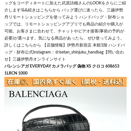
ッグをコーディネートに加えた武居詩織さんのLOOKをさらにご紹
介します!&&続きはこちらから バッグ選びに迷ったら、三越伊勢
丹リモートショッピングを使ってみよう ハンドバッグ・財布ショ
ップでは、リモートショッピングアプリでも商品の紹介や購入が
可能。お客さまに合わせて、チャットやビデオ接客(事前の予約が
必要)が選べます。気になる商品があったら、ぜひ使ってみよう。
詳しくはこちらから 【店舗情報】伊勢丹新宿店 本館1階 ハンドバ
ッグ・財布公式Instagram：＠isetan_shinjuku_handbag【問い合わ
せ】三越伊勢丹オンラインサイト
バレンシアガ EVERYDAY カメラバッグ 偽物 XS クロコ 608653
1LRCN 1000