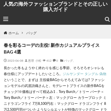
人気の海外ファッションブランドとその正しい
購入ガイド
ホーム
バッグ
春を彩るコーデの主役! 新作カジュアルプライス
BAG 4選
2023-06-08
恵理 小松
412
0
バッグ
,
長かった冬もようやく終わりを感じる季節、そろそろオシャレも
春仕様にアップデートしたいところ。
ジルサンダー タングル 偽物
ということで、まずは 主役級BAGからそろえてみては? ファッシ
ョンモデルの武居詩織さんと、モデレートプライスの新作BAGを
チェック!※価格はすべて税込み1．Tory Burch／トリー バーチ＜
Tory Burch／トリー バーチ＞左：マックグロー カラーブロック ミ
ニドラゴンフライ 7万8,100円右：マックグロー ドラゴンフライ 8
万2,500円羽がついたようなシルエットが特徴のマックグロー ドラ