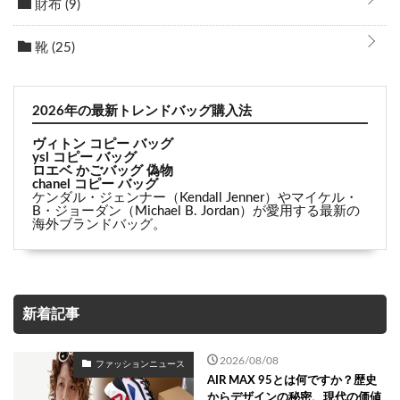
財布
(9)
靴
(25)
2026年の最新トレンドバッグ購入法
ヴィトン コピー バッグ
ysl コピー バッグ
ロエベ かごバッグ 偽物
chanel コピー バッグ
ケンダル・ジェンナー（Kendall Jenner）やマイケル・
B・ジョーダン（Michael B. Jordan）が愛用する最新の
海外ブランドバッグ。
新着記事
2026/08/08
ファッションニュース
AIR MAX 95とは何ですか？歴史
からデザインの秘密、現代の価値