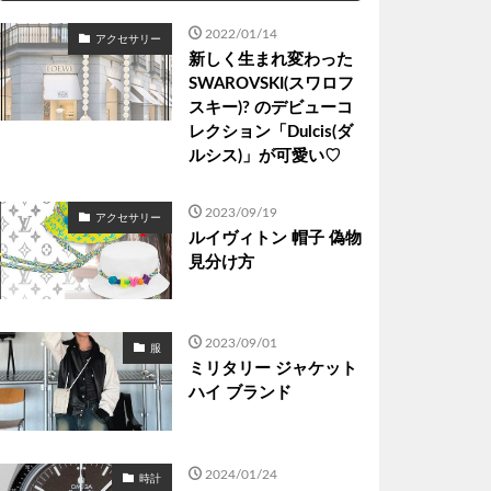
2022/01/14
アクセサリー
新しく生まれ変わった
SWAROVSKI(スワロフ
スキー)? のデビューコ
レクション「Dulcis(ダ
ルシス)」が可愛い♡
2023/09/19
アクセサリー
ルイヴィトン 帽子 偽物
見分け方
2023/09/01
服
ミリタリー ジャケット
ハイ ブランド
2024/01/24
時計