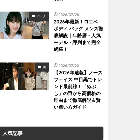
2026/07/28
バッグ
2026年最新！ロエベ
ボディ バッグ メンズ徹
底解説｜年齢層・人気
モデル・評判まで完全
網羅！
2026/07/20
服
【2026年速報】ノース
フェイス 中目黒でトレ
ンド最前線！「ぬぷ
し」の謎から高価格の
理由まで徹底解説＆賢
い買い方ガイド
人気記事