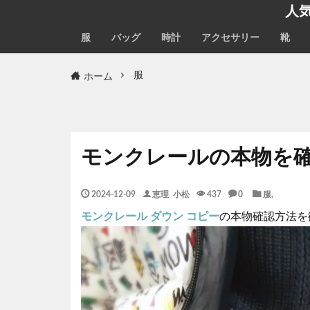
人
服
バッグ
時計
アクセサリー
靴
ホーム
服
モンクレールの本物を
2024-12-09
恵理 小松
437
0
服
,
モンクレール ダウン コピー
の本物確認方法を