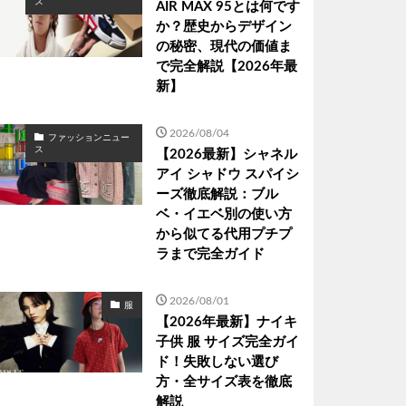
ス
AIR MAX 95とは何です
か？歴史からデザイン
の秘密、現代の価値ま
で完全解説【2026年最
新】
2026/08/04
ファッションニュー
ス
【2026最新】シャネル
アイ シャドウ スパイシ
ーズ徹底解説：ブル
ベ・イエベ別の使い方
から似てる代用プチプ
ラまで完全ガイド
2026/08/01
服
【2026年最新】ナイキ
子供 服 サイズ完全ガイ
ド！失敗しない選び
方・全サイズ表を徹底
解説