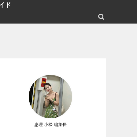
イド
恵理 小松 編集長