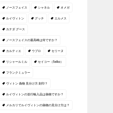
ノースフェイス
シャネル
オメガ
ルイヴィトン
グッチ
エルメス
カナダ グース
ノースフェイスの最高峰は何ですか？
カルティエ
ウブロ
セリーヌ
リシャールミル
セイコー（Seiko）
フランクミュラー
ヴィトン 偽物 見分け方 刻印？
ルイヴィトンの並行輸入品は偽物ですか？
メルカリでルイヴィトンの偽物の見分け方は？