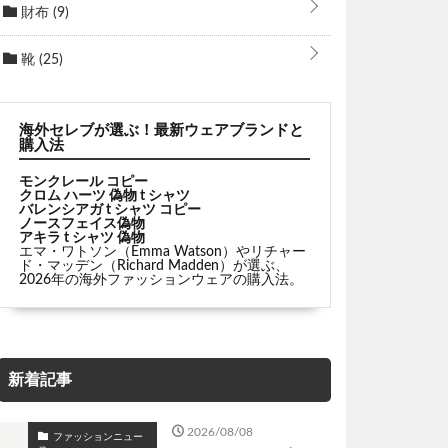
財布
(9)
靴
(25)
海外セレブが選ぶ！最新ウェアブランドと
購入法
モンクレール コピー
クロム ハーツ 偽物 t シャツ
バレンシアガ t シャツ コピー
ノースフェイス偽物
アキラ t シャツ 偽物
エマ・ワトソン（Emma Watson）やリチャー
ド・マッデン（Richard Madden）が選ぶ、
2026年の海外ファッションウェアの購入法。
新着記事
2026/08/08
ファッションニュー