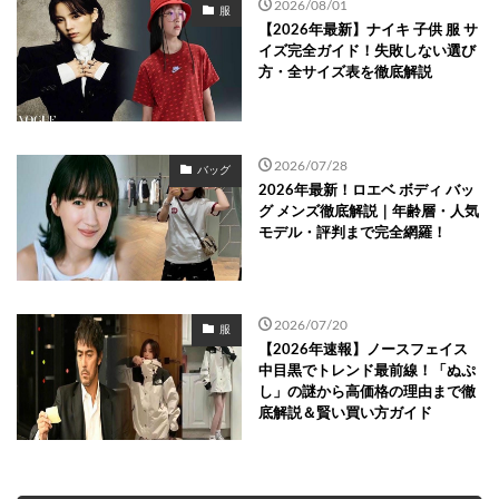
2026/08/01
服
【2026年最新】ナイキ 子供 服 サ
イズ完全ガイド！失敗しない選び
方・全サイズ表を徹底解説
2026/07/28
バッグ
2026年最新！ロエベ ボディ バッ
グ メンズ徹底解説｜年齢層・人気
モデル・評判まで完全網羅！
2026/07/20
服
【2026年速報】ノースフェイス
中目黒でトレンド最前線！「ぬぷ
し」の謎から高価格の理由まで徹
底解説＆賢い買い方ガイド