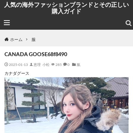
人気の海外ファッションブランドとその正しい
購入ガイド
ホーム
服
CANADA GOOSE68f8490
2025-01-13
恵理 小松
285
0
服
,
カナダグース