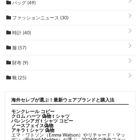
バッグ
(49)
ファッションニュース
(30)
時計
(40)
服
(57)
財布
(9)
靴
(25)
海外セレブが選ぶ！最新ウェアブランドと購入法
モンクレール コピー
クロム ハーツ 偽物 t シャツ
バレンシアガ t シャツ コピー
ノースフェイス偽物
アキラ t シャツ 偽物
エマ・ワトソン（Emma Watson）やリチャード・マッ
デン（Richard Madden）が選ぶ、2026年の海外ファッ