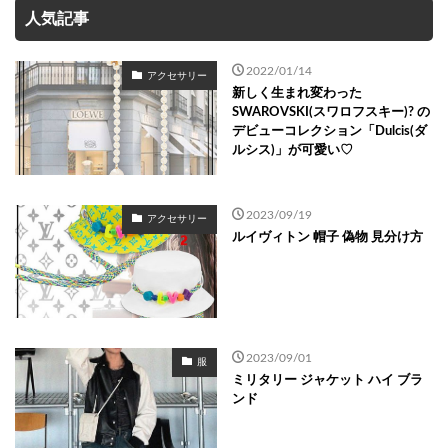
人気記事
2022/01/14
アクセサリー
新しく生まれ変わった
SWAROVSKI(スワロフスキー)? の
デビューコレクション「Dulcis(ダ
ルシス)」が可愛い♡
2023/09/19
アクセサリー
ルイヴィトン 帽子 偽物 見分け方
2023/09/01
服
ミリタリー ジャケット ハイ ブラ
ンド