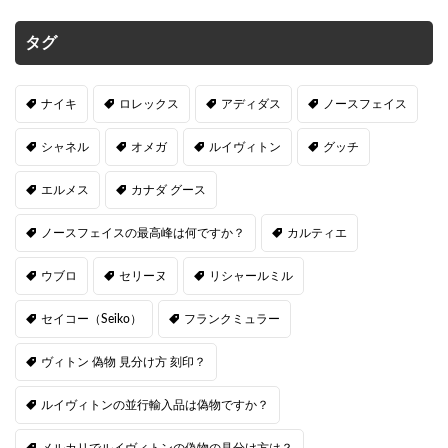
タグ
ナイキ
ロレックス
アディダス
ノースフェイス
シャネル
オメガ
ルイヴィトン
グッチ
エルメス
カナダ グース
ノースフェイスの最高峰は何ですか？
カルティエ
ウブロ
セリーヌ
リシャールミル
セイコー（Seiko）
フランクミュラー
ヴィトン 偽物 見分け方 刻印？
ルイヴィトンの並行輸入品は偽物ですか？