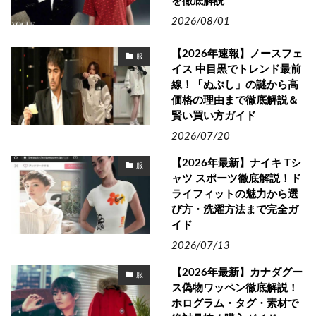
を徹底解説
2026/08/01
【2026年速報】ノースフェ
服
イス 中目黒でトレンド最前
線！「ぬぷし」の謎から高
価格の理由まで徹底解説＆
賢い買い方ガイド
2026/07/20
【2026年最新】ナイキ Tシ
服
ャツ スポーツ徹底解説！ド
ライフィットの魅力から選
び方・洗濯方法まで完全ガ
イド
2026/07/13
【2026年最新】カナダグー
服
ス偽物ワッペン徹底解説！
ホログラム・タグ・素材で