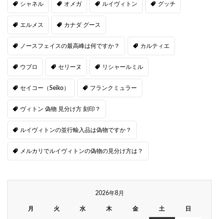
シャネル
オメガ
ルイヴィトン
グッチ
エルメス
カナダ グース
ノースフェイスの最高峰は何ですか？
カルティエ
ウブロ
セリーヌ
リシャールミル
セイコー（Seiko）
フランクミュラー
ヴィトン 偽物 見分け方 刻印？
ルイヴィトンの並行輸入品は偽物ですか？
メルカリでルイヴィトンの偽物の見分け方は？
2026年8月
月
火
水
木
金
土
日