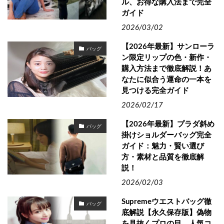
ル、お得な購入法まで完全
ガイド
2026/03/02
【2026年最新】サンローラ
バッグ
ン限定リップの色・新作・
購入方法まで徹底解説！あ
なたに似合う運命の一本を
見つける完全ガイド
2026/02/17
【2026年最新】プラダ斜め
バッグ
掛けショルダーバッグ完全
ガイド：魅力・賢い選び
方・素材と品質を徹底解
説！
2026/02/03
Supremeウエストバッグ徹
バッグ
底解説【永久保存版】偽物
を見抜くプロの目、人気コ