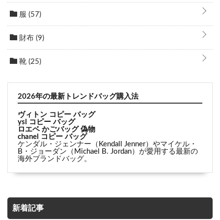
服
(57)
財布
(9)
靴
(25)
2026年の最新トレンドバッグ購入法
ヴィトン コピー バッグ
ysl コピー バッグ
ロエベ かごバッグ 偽物
chanel コピー バッグ
ケンダル・ジェンナー（Kendall Jenner）やマイケル・
B・ジョーダン（Michael B. Jordan）が愛用する最新の
海外ブランドバッグ。
新着記事