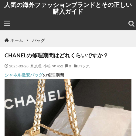
人気の海外ファッションブランドとその正しい
購入ガイド
ホーム
バッグ
CHANELの修理期間はどれくらいですか？
2025-03-28
恵理 小松
452
0
バッグ
,
シャネル激安バッグ
の修理期間