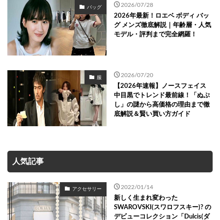
2026/07/28
バッグ
2026年最新！ロエベ ボディ バッ
グ メンズ徹底解説｜年齢層・人気
モデル・評判まで完全網羅！
2026/07/20
服
【2026年速報】ノースフェイス
中目黒でトレンド最前線！「ぬぷ
し」の謎から高価格の理由まで徹
底解説＆賢い買い方ガイド
人気記事
2022/01/14
アクセサリー
新しく生まれ変わった
SWAROVSKI(スワロフスキー)? の
デビューコレクション「Dulcis(ダ