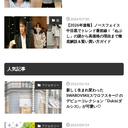
2026/07/20
服
【2026年速報】ノースフェイス
中目黒でトレンド最前線！「ぬぷ
し」の謎から高価格の理由まで徹
底解説＆賢い買い方ガイド
人気記事
2022/01/14
アクセサリー
新しく生まれ変わった
SWAROVSKI(スワロフスキー)? の
デビューコレクション「Dulcis(ダ
ルシス)」が可愛い♡
2023/09/19
アクセサリー