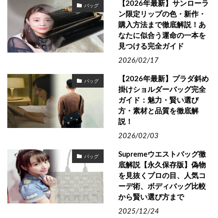
【2026年最新】サンローラ
バッグ
ン限定リップの色・新作・
購入方法まで徹底解説！あ
なたに似合う運命の一本を
見つける完全ガイド
2026/02/17
【2026年最新】プラダ斜め
バッグ
掛けショルダーバッグ完全
ガイド：魅力・賢い選び
方・素材と品質を徹底解
説！
2026/02/03
Supremeウエストバッグ徹
バッグ
底解説【永久保存版】偽物
を見抜くプロの目、人気コ
ーデ術、ボディバッグ比較
から賢い選び方まで
2025/12/24