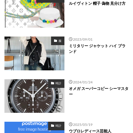
ルイヴィトン 帽子 偽物 見分け方
2023/09/01
服
ミリタリー ジャケット ハイ ブラ
ンド
2024/01/24
時計
オメガ スーパーコピー シーマスタ
ー
2025/05/19
時計
ウブロレディース芸能人