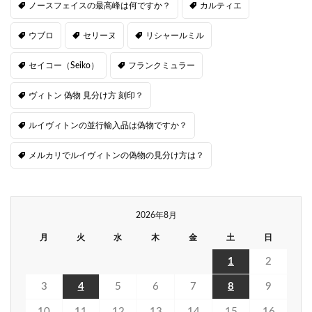
ノースフェイスの最高峰は何ですか？
カルティエ
ウブロ
セリーヌ
リシャールミル
セイコー（Seiko）
フランクミュラー
ヴィトン 偽物 見分け方 刻印？
ルイヴィトンの並行輸入品は偽物ですか？
メルカリでルイヴィトンの偽物の見分け方は？
2026年8月
月
火
水
木
金
土
日
1
2
3
4
5
6
7
8
9
10
11
12
13
14
15
16