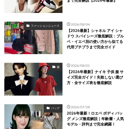
まで完全解説【2026年最新】
2026/08/04
ファッションニュース
【2026最新】シャネル アイ シャ
ドウ スパイシーズ徹底解説：ブル
ベ・イエベ別の使い方から似てる
代用プチプラまで完全ガイド
2026/08/01
服
【2026年最新】ナイキ 子供 服 サ
イズ完全ガイド！失敗しない選び
方・全サイズ表を徹底解説
2026/07/28
バッグ
2026年最新！ロエベ ボディ バッ
グ メンズ徹底解説｜年齢層・人気
モデル・評判まで完全網羅！