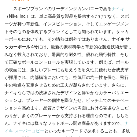
スポーツブランドのリーディングカンパニーである
ナイキ
（Nike, Inc.）は、単に高品質な製品を提供するだけでなく、スポ
ーツが持つ革新性、インスピレーション、そしてエンゲージメン
トそのものを体現するブランドとしても知られています。サッカ
ーボールにおいても、その情熱は例外ではありません。
ナイキ サ
ッカーボール 4号
には、最新の素材科学と革新的な製造技術が惜し
みなく投入されており、驚異的な耐久性、優れた飛行特性、そし
て正確なボールコントロールを実現しています。例えば、ボール
の表面には、激しいプレーにも耐えうる耐久性に優れた合成皮革
が採用され、内部構造においても、空気圧の均一性を保ち、飛行
中の軌道を安定させるための工夫が凝らされています。さらに、
ナイキならではの洗練されたデザインと鮮やかなカラーバリエー
ションは、プレーヤーの個性を際立たせ、ピッチ上でのモチベー
ションを高めます。品質とデザインの両面における妥協なきこだ
わりが、多くのプレーヤーから支持される理由なのです。もちろ
ん、ナイキには様々なフットボール関連商品がありますので、
ナ
イキ スーパーコピー
といったキーワードで探求することも、多岐