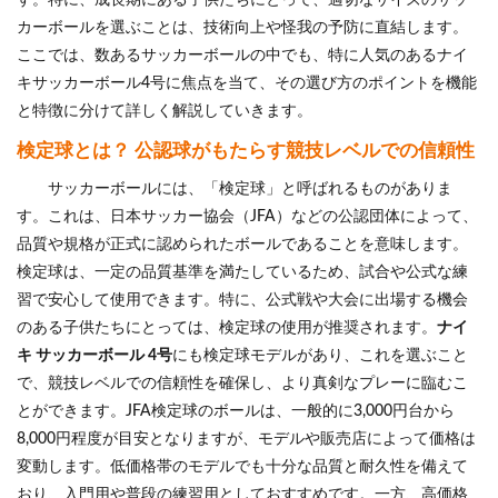
す。特に、成長期にある子供たちにとって、適切なサイズのサッ
カーボールを選ぶことは、技術向上や怪我の予防に直結します。
ここでは、数あるサッカーボールの中でも、特に人気のあるナイ
キサッカーボール4号に焦点を当て、その選び方のポイントを機能
と特徴に分けて詳しく解説していきます。
検定球とは？ 公認球がもたらす競技レベルでの信頼性
サッカーボールには、「検定球」と呼ばれるものがありま
す。これは、日本サッカー協会（JFA）などの公認団体によって、
品質や規格が正式に認められたボールであることを意味します。
検定球は、一定の品質基準を満たしているため、試合や公式な練
習で安心して使用できます。特に、公式戦や大会に出場する機会
のある子供たちにとっては、検定球の使用が推奨されます。
ナイ
キ サッカーボール 4号
にも検定球モデルがあり、これを選ぶこと
で、競技レベルでの信頼性を確保し、より真剣なプレーに臨むこ
とができます。JFA検定球のボールは、一般的に3,000円台から
8,000円程度が目安となりますが、モデルや販売店によって価格は
変動します。低価格帯のモデルでも十分な品質と耐久性を備えて
おり、入門用や普段の練習用としておすすめです。一方、高価格