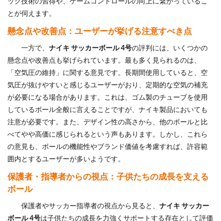
ック技術の習得や、ゲームコントロールの向上に繋がっているこ
とが伺えます。
懸念点や改善点：ユーザーが挙げる注意すべき点
一方で、
ナイキ サッカーボール 4号
の評判には、いくつかの
懸念点や改善点も挙げられています。最も多く見られるのは、
「空気圧の維持」に関する意見です。長期間使用していると、空
気圧が抜けやすいと感じるユーザーがおり、定期的な空気の補充
が必要になる場合があります。これは、ゴム製のチューブを使用
しているボール全般に言えることですが、ナイキ製品においても
注意が必要です。また、デザイン性の高さから、他のボールと比
べてやや高価に感じられるという声もあります。しかし、これら
の意見も、ボールの機能性やブランド価値を考慮すれば、許容範
囲内とするユーザーが多いようです。
保護者・指導者からの視点：子供たちの成長を支える
ボール
保護者やサッカー指導者の視点から見ると、
ナイキ サッカー
ボール 4号
は子供たちの成長を力強くサポートする存在として評価