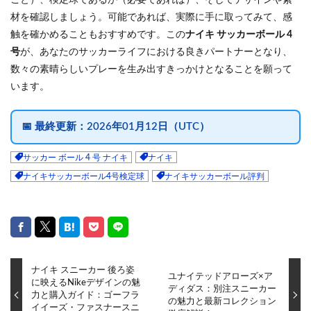
材を確認しましょう。可能であれば、実際に手に取ってみて、感
触を確かめることもおすすめです。この
ナイキ サッカーボール 4
号
が、あなたのサッカーライフにおける良きパートナーとなり、
数々の素晴らしいプレーを生み出すきっかけとなることを願って
います。
📅
最終更新：
2026年01月12日（UTC）
サッカー ボール 4 号 ナイキ
ナイキ
ナイキサッカーボール4号検定球
ナイキサッカーボール評判
ナイキ スニーカー 後ろ姿
ユナイテッドアローズ×ア
に映えるNikeデザインの魅
ディダス：別注スニーカー
力と購入ガイド：ゴーフラ
の魅力と最新コレクション
イイーズ・ファスナースニ