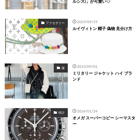
ルシス)」が可愛い♡
2023/09/19
アクセサリー
ルイヴィトン 帽子 偽物 見分け方
2023/09/01
服
ミリタリー ジャケット ハイ ブラ
ンド
2024/01/24
時計
オメガ スーパーコピー シーマスタ
ー