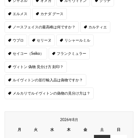
シャネル
オメガ
ルイヴィトン
グッチ
エルメス
カナダ グース
ノースフェイスの最高峰は何ですか？
カルティエ
ウブロ
セリーヌ
リシャールミル
セイコー（Seiko）
フランクミュラー
ヴィトン 偽物 見分け方 刻印？
ルイヴィトンの並行輸入品は偽物ですか？
メルカリでルイヴィトンの偽物の見分け方は？
2026年8月
月
火
水
木
金
土
日