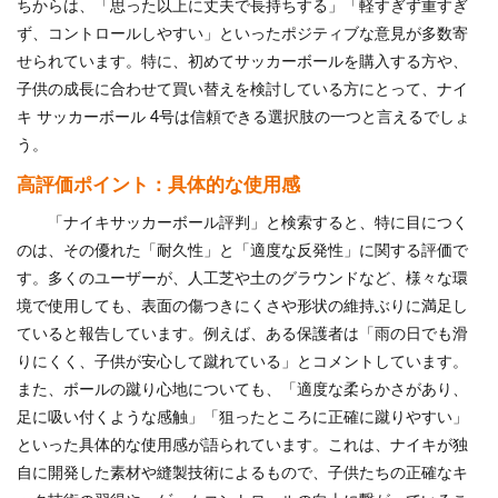
ちからは、「思った以上に丈夫で長持ちする」「軽すぎず重すぎ
ず、コントロールしやすい」といったポジティブな意見が多数寄
せられています。特に、初めてサッカーボールを購入する方や、
子供の成長に合わせて買い替えを検討している方にとって、ナイ
キ サッカーボール 4号は信頼できる選択肢の一つと言えるでしょ
う。
高評価ポイント：具体的な使用感
「ナイキサッカーボール評判」と検索すると、特に目につく
のは、その優れた「耐久性」と「適度な反発性」に関する評価で
す。多くのユーザーが、人工芝や土のグラウンドなど、様々な環
境で使用しても、表面の傷つきにくさや形状の維持ぶりに満足し
ていると報告しています。例えば、ある保護者は「雨の日でも滑
りにくく、子供が安心して蹴れている」とコメントしています。
また、ボールの蹴り心地についても、「適度な柔らかさがあり、
足に吸い付くような感触」「狙ったところに正確に蹴りやすい」
といった具体的な使用感が語られています。これは、ナイキが独
自に開発した素材や縫製技術によるもので、子供たちの正確なキ