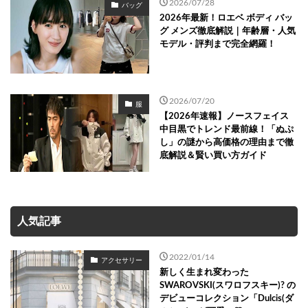
2026/07/28
バッグ
2026年最新！ロエベ ボディ バッ
グ メンズ徹底解説｜年齢層・人気
モデル・評判まで完全網羅！
2026/07/20
服
【2026年速報】ノースフェイス
中目黒でトレンド最前線！「ぬぷ
し」の謎から高価格の理由まで徹
底解説＆賢い買い方ガイド
人気記事
2022/01/14
アクセサリー
新しく生まれ変わった
SWAROVSKI(スワロフスキー)? の
デビューコレクション「Dulcis(ダ