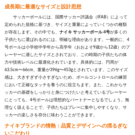
成長期に最適なサイズと設計思想
サッカーボールには、国際サッカー評議会（IFAB）によって
定められた規格に基づき、サイズと重量によっていくつかの種類
が存在します。その中でも、
ナイキ サッカーボール 4号
が多くの
子供たちに選ばれるのには、明確な理由があります。一般的に、4
号ボールは小学校中学年から高学年（おおよそ9歳から12歳）のプ
レーヤーに適したサイズとされており、この時期の子供たちの体
力や技術レベルに最適化されています。具体的には、円周が
63.5cm〜66cm、重量が396g〜453gとされています。このサイズ
感は、大きすぎず小さすぎないため、ボールコントロールの練習
において正確なタッチを養うのに役立ちます。また、これからサ
ッカーの基礎をしっかりと身につけたいと考えているプレーヤー
にとっても、4号ボールは理想的なパートナーとなるでしょう。無
理なく扱えることで、子供たちはプレーに集中しやすくなり、サ
ッカーの楽しさを存分に味わうことができます。
ナイキブランドの情熱：品質とデザインへの揺るぎな
いこだわり