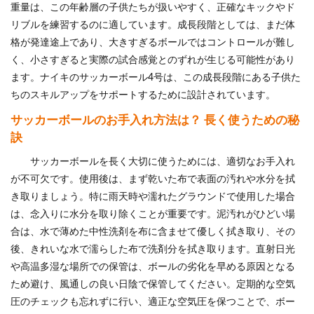
重量は、この年齢層の子供たちが扱いやすく、正確なキックやド
リブルを練習するのに適しています。成長段階としては、まだ体
格が発達途上であり、大きすぎるボールではコントロールが難し
く、小さすぎると実際の試合感覚とのずれが生じる可能性があり
ます。ナイキのサッカーボール4号は、この成長段階にある子供た
ちのスキルアップをサポートするために設計されています。
サッカーボールのお手入れ方法は？ 長く使うための秘
訣
サッカーボールを長く大切に使うためには、適切なお手入れ
が不可欠です。使用後は、まず乾いた布で表面の汚れや水分を拭
き取りましょう。特に雨天時や濡れたグラウンドで使用した場合
は、念入りに水分を取り除くことが重要です。泥汚れがひどい場
合は、水で薄めた中性洗剤を布に含ませて優しく拭き取り、その
後、きれいな水で濡らした布で洗剤分を拭き取ります。直射日光
や高温多湿な場所での保管は、ボールの劣化を早める原因となる
ため避け、風通しの良い日陰で保管してください。定期的な空気
圧のチェックも忘れずに行い、適正な空気圧を保つことで、ボー