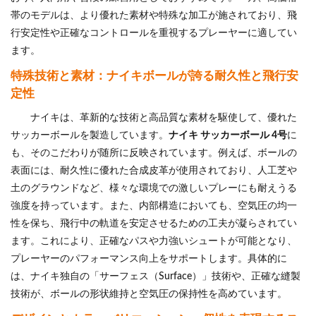
帯のモデルは、より優れた素材や特殊な加工が施されており、飛
行安定性や正確なコントロールを重視するプレーヤーに適してい
ます。
特殊技術と素材：ナイキボールが誇る耐久性と飛行安
定性
ナイキは、革新的な技術と高品質な素材を駆使して、優れた
サッカーボールを製造しています。
ナイキ サッカーボール 4号
に
も、そのこだわりが随所に反映されています。例えば、ボールの
表面には、耐久性に優れた合成皮革が使用されており、人工芝や
土のグラウンドなど、様々な環境での激しいプレーにも耐えうる
強度を持っています。また、内部構造においても、空気圧の均一
性を保ち、飛行中の軌道を安定させるための工夫が凝らされてい
ます。これにより、正確なパスや力強いシュートが可能となり、
プレーヤーのパフォーマンス向上をサポートします。具体的に
は、ナイキ独自の「サーフェス（Surface）」技術や、正確な縫製
技術が、ボールの形状維持と空気圧の保持性を高めています。