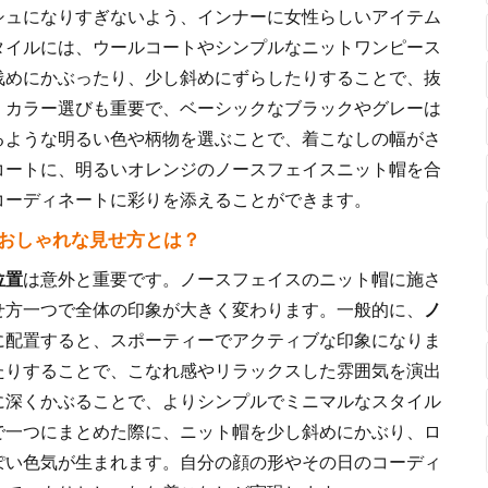
シュになりすぎないよう、インナーに女性らしいアイテム
タイルには、ウールコートやシンプルなニットワンピース
浅めにかぶったり、少し斜めにずらしたりすることで、抜
。カラー選びも重要で、ベーシックなブラックやグレーは
るような明るい色や柄物を選ぶことで、着こなしの幅がさ
コートに、明るいオレンジのノースフェイスニット帽を合
コーディネートに彩りを添えることができます。
 おしゃれな見せ方とは？
位置
は意外と重要です。ノースフェイスのニット帽に施さ
せ方一つで全体の印象が大きく変わります。一般的に、
ノ
に配置すると、スポーティーでアクティブな印象になりま
たりすることで、こなれ感やリラックスした雰囲気を演出
に深くかぶることで、よりシンプルでミニマルなスタイル
で一つにまとめた際に、ニット帽を少し斜めにかぶり、ロ
ぽい色気が生まれます。自分の顔の形やその日のコーディ