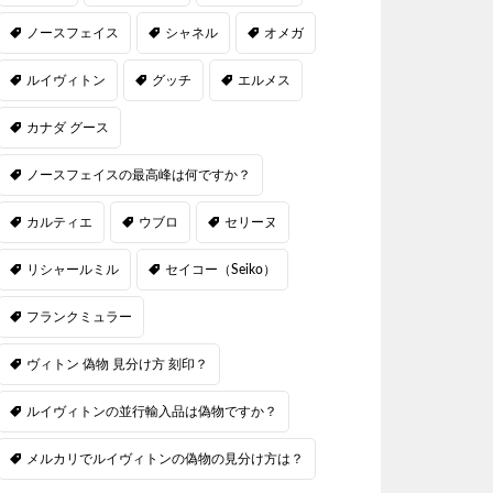
ノースフェイス
シャネル
オメガ
ルイヴィトン
グッチ
エルメス
カナダ グース
ノースフェイスの最高峰は何ですか？
カルティエ
ウブロ
セリーヌ
リシャールミル
セイコー（Seiko）
フランクミュラー
ヴィトン 偽物 見分け方 刻印？
ルイヴィトンの並行輸入品は偽物ですか？
メルカリでルイヴィトンの偽物の見分け方は？