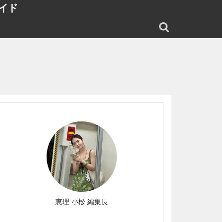
イド
恵理 小松 編集長