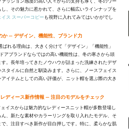
ファッション感度の高い人々からの支持も厚く、冬のワー
もし、その魅力に惹かれて、さらに幅広いラインナップを
ェイス スーパーコピー
も視野に入れてみてはいかがでし
か — デザイン、機能性、ブランド力
選ばれる理由は、大きく分けて「デザイン」「機能性」
トドアブランドならではの高い機能性は、冬の寒さから頭
ます。長年培ってきたノウハウが詰まった洗練されたデザ
いスタイルに自然と馴染みます。さらに、ノースフェイス
ンアイテムとしての高い評価が、ニット帽を選ぶ際の大き
ト帽 レディース新作情報 — 注目のモデルをチェック
ースフェイスからは魅力的なレディースニット帽が多数登場し
ろん、新たな素材やカラーリングを取り入れたモデル、そ
まで、注目すべき新作が目白押しです。特に、柔らかな肌