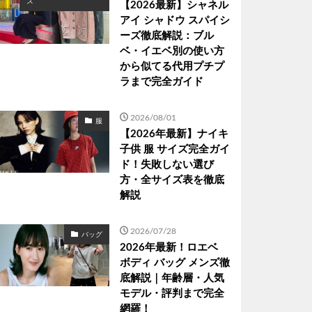
ス
【2026最新】シャネル
アイ シャドウ スパイシ
ーズ徹底解説：ブル
ベ・イエベ別の使い方
から似てる代用プチプ
ラまで完全ガイド
2026/08/01
服
【2026年最新】ナイキ
子供 服 サイズ完全ガイ
ド！失敗しない選び
方・全サイズ表を徹底
解説
2026/07/28
バッグ
2026年最新！ロエベ
ボディ バッグ メンズ徹
底解説｜年齢層・人気
モデル・評判まで完全
網羅！