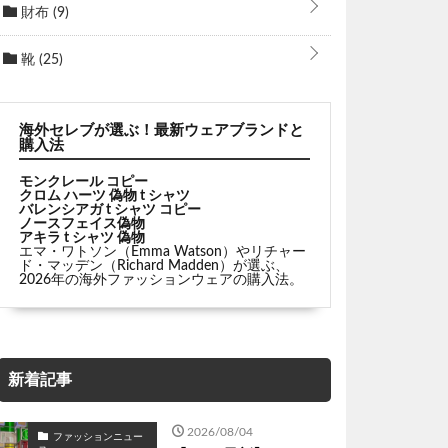
財布
(9)
靴
(25)
海外セレブが選ぶ！最新ウェアブランドと
購入法
モンクレール コピー
クロム ハーツ 偽物 t シャツ
バレンシアガ t シャツ コピー
ノースフェイス偽物
アキラ t シャツ 偽物
エマ・ワトソン（Emma Watson）やリチャー
ド・マッデン（Richard Madden）が選ぶ、
2026年の海外ファッションウェアの購入法。
新着記事
2026/08/04
ファッションニュー