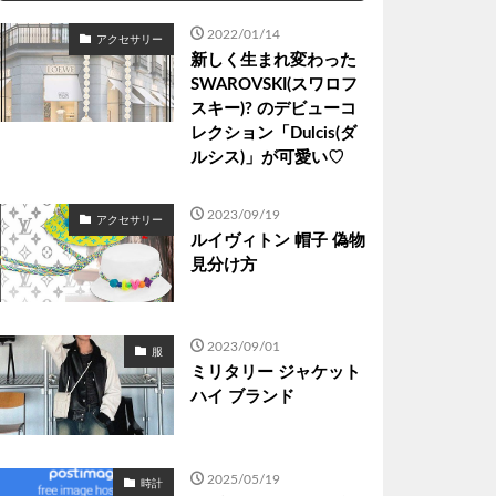
2022/01/14
アクセサリー
新しく生まれ変わった
SWAROVSKI(スワロフ
スキー)? のデビューコ
レクション「Dulcis(ダ
ルシス)」が可愛い♡
2023/09/19
アクセサリー
ルイヴィトン 帽子 偽物
見分け方
2023/09/01
服
ミリタリー ジャケット
ハイ ブランド
2025/05/19
時計