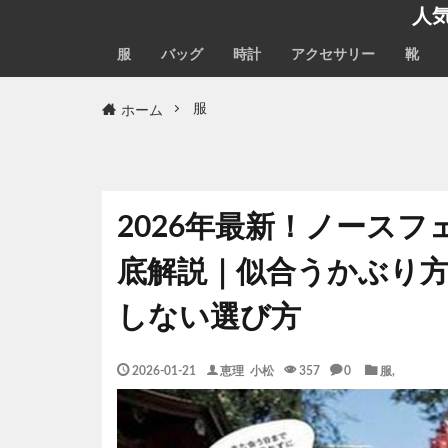
人
服
バッグ
時計
アクセサリー
靴
ホーム
服
2026年最新！ノースフ
底解説｜似合うかぶり
しない選び方
2026-01-21
恵理 小松
357
0
服
,