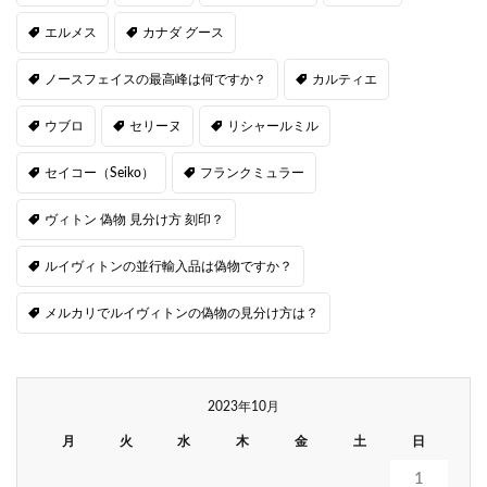
エルメス
カナダ グース
ノースフェイスの最高峰は何ですか？
カルティエ
ウブロ
セリーヌ
リシャールミル
セイコー（Seiko）
フランクミュラー
ヴィトン 偽物 見分け方 刻印？
ルイヴィトンの並行輸入品は偽物ですか？
メルカリでルイヴィトンの偽物の見分け方は？
2023年10月
月
火
水
木
金
土
日
1