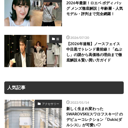
2026年最新！ロエベ ボディ バッ
グ メンズ徹底解説｜年齢層・人気
モデル・評判まで完全網羅！
2026/07/20
服
【2026年速報】ノースフェイス
中目黒でトレンド最前線！「ぬぷ
し」の謎から高価格の理由まで徹
底解説＆賢い買い方ガイド
人気記事
2022/01/14
アクセサリー
新しく生まれ変わった
SWAROVSKI(スワロフスキー)? の
デビューコレクション「Dulcis(ダ
ルシス)」が可愛い♡