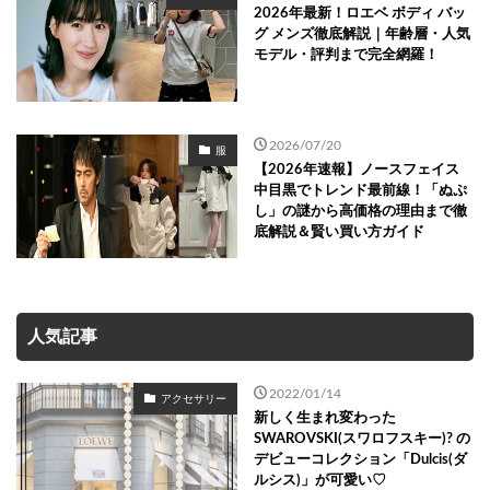
2026年最新！ロエベ ボディ バッ
グ メンズ徹底解説｜年齢層・人気
モデル・評判まで完全網羅！
2026/07/20
服
【2026年速報】ノースフェイス
中目黒でトレンド最前線！「ぬぷ
し」の謎から高価格の理由まで徹
底解説＆賢い買い方ガイド
人気記事
2022/01/14
アクセサリー
新しく生まれ変わった
SWAROVSKI(スワロフスキー)? の
デビューコレクション「Dulcis(ダ
ルシス)」が可愛い♡