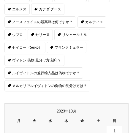
エルメス
カナダ グース
ノースフェイスの最高峰は何ですか？
カルティエ
ウブロ
セリーヌ
リシャールミル
セイコー（Seiko）
フランクミュラー
ヴィトン 偽物 見分け方 刻印？
ルイヴィトンの並行輸入品は偽物ですか？
メルカリでルイヴィトンの偽物の見分け方は？
2023年10月
月
火
水
木
金
土
日
1