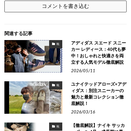
コメントを書き込む
関連する記事
アディダス スエード スニー
靴
カー レディース：40代も夢
中！おしゃれと快適さを両
立する人気モデル徹底解説
2026/05/11
ユナイテッドアローズ×アデ
靴
ィダス：別注スニーカーの
魅力と最新コレクション徹
底解説！
2026/03/16
【徹底解説】ナイキ サッカ
靴