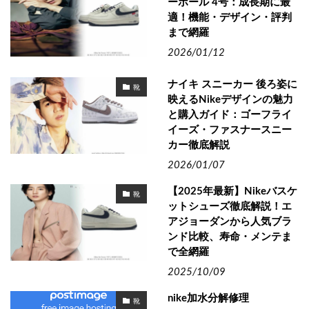
ーボール 4号：成長期に最
適！機能・デザイン・評判
まで網羅
2026/01/12
ナイキ スニーカー 後ろ姿に
靴
映えるNikeデザインの魅力
と購入ガイド：ゴーフライ
イーズ・ファスナースニー
カー徹底解説
2026/01/07
【2025年最新】Nikeバスケ
靴
ットシューズ徹底解説！エ
アジョーダンから人気ブラ
ンド比較、寿命・メンテま
で全網羅
2025/10/09
nike加水分解修理
靴