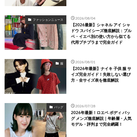
2026/08/04
ファッションニュース
【2026最新】シャネル アイ シャ
ドウ スパイシーズ徹底解説：ブル
ベ・イエベ別の使い方から似てる
代用プチプラまで完全ガイド
2026/08/01
服
【2026年最新】ナイキ 子供 服 サ
イズ完全ガイド！失敗しない選び
方・全サイズ表を徹底解説
2026/07/28
バッグ
2026年最新！ロエベ ボディ バッ
グ メンズ徹底解説｜年齢層・人気
モデル・評判まで完全網羅！