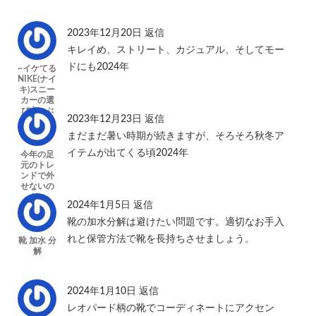
2023年12月20日
返信
キレイめ、ストリート、カジュアル、そしてモー
ドにも2024年
~イケてる
NIKE(ナイ
キ)スニー
カーの選
び方~ ぶ
2023年12月23日
返信
っちゃけ
多す
まだまだ暑い時期が続きますが、そろそろ秋冬ア
イテムが出てくる頃2024年
今年の足
元のトレ
ンドで外
せないの
が…
2024年1月5日
返信
靴の加水分解は避けたい問題です。適切なお手入
れと保管方法で靴を長持ちさせましょう。
靴 加水 分
解
2024年1月10日
返信
レオパード柄の靴でコーディネートにアクセン