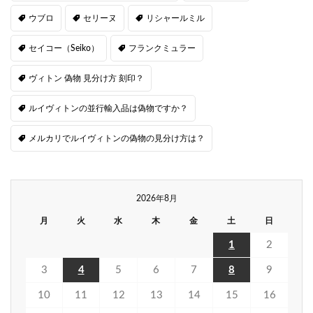
ウブロ
セリーヌ
リシャールミル
セイコー（Seiko）
フランクミュラー
ヴィトン 偽物 見分け方 刻印？
ルイヴィトンの並行輸入品は偽物ですか？
メルカリでルイヴィトンの偽物の見分け方は？
2026年8月
月
火
水
木
金
土
日
1
2
3
4
5
6
7
8
9
10
11
12
13
14
15
16