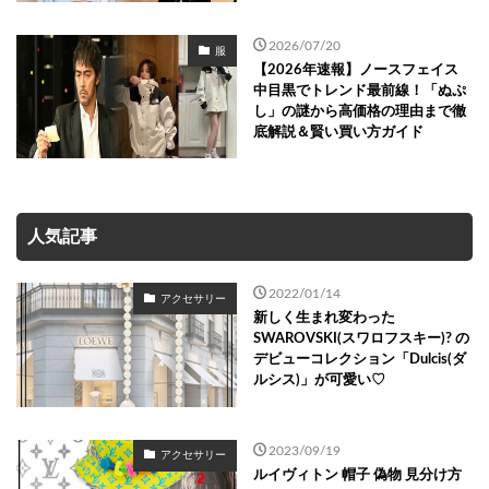
2026/07/20
服
【2026年速報】ノースフェイス
中目黒でトレンド最前線！「ぬぷ
し」の謎から高価格の理由まで徹
底解説＆賢い買い方ガイド
人気記事
2022/01/14
アクセサリー
新しく生まれ変わった
SWAROVSKI(スワロフスキー)? の
デビューコレクション「Dulcis(ダ
ルシス)」が可愛い♡
2023/09/19
アクセサリー
ルイヴィトン 帽子 偽物 見分け方