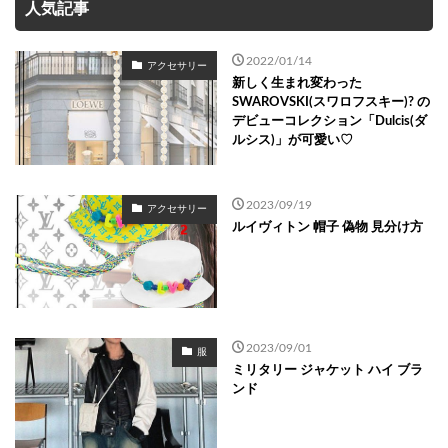
人気記事
2022/01/14
アクセサリー
新しく生まれ変わった
SWAROVSKI(スワロフスキー)? の
デビューコレクション「Dulcis(ダ
ルシス)」が可愛い♡
2023/09/19
アクセサリー
ルイヴィトン 帽子 偽物 見分け方
2023/09/01
服
ミリタリー ジャケット ハイ ブラ
ンド