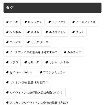
タグ
ナイキ
ロレックス
アディダス
ノースフェイス
シャネル
オメガ
ルイヴィトン
グッチ
エルメス
カナダ グース
ノースフェイスの最高峰は何ですか？
カルティエ
ウブロ
セリーヌ
リシャールミル
セイコー（Seiko）
フランクミュラー
ヴィトン 偽物 見分け方 刻印？
ルイヴィトンの並行輸入品は偽物ですか？
メルカリでルイヴィトンの偽物の見分け方は？