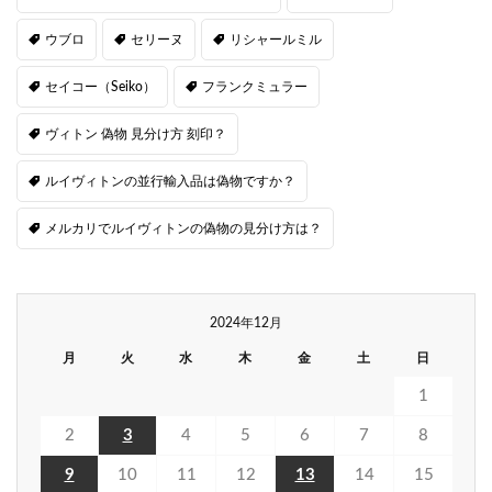
ウブロ
セリーヌ
リシャールミル
セイコー（Seiko）
フランクミュラー
ヴィトン 偽物 見分け方 刻印？
ルイヴィトンの並行輸入品は偽物ですか？
メルカリでルイヴィトンの偽物の見分け方は？
2024年12月
月
火
水
木
金
土
日
1
2
3
4
5
6
7
8
9
10
11
12
13
14
15