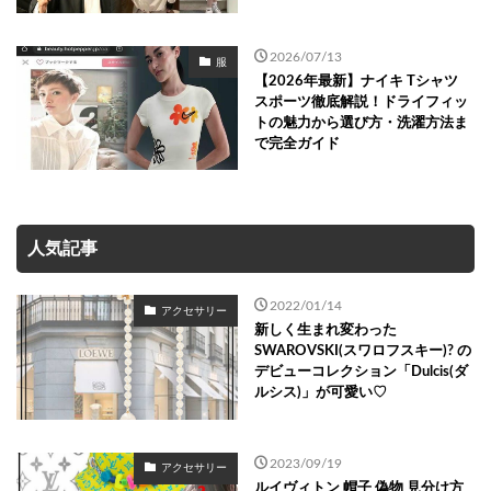
2026/07/13
服
【2026年最新】ナイキ Tシャツ
スポーツ徹底解説！ドライフィッ
トの魅力から選び方・洗濯方法ま
で完全ガイド
人気記事
2022/01/14
アクセサリー
新しく生まれ変わった
SWAROVSKI(スワロフスキー)? の
デビューコレクション「Dulcis(ダ
ルシス)」が可愛い♡
2023/09/19
アクセサリー
ルイヴィトン 帽子 偽物 見分け方