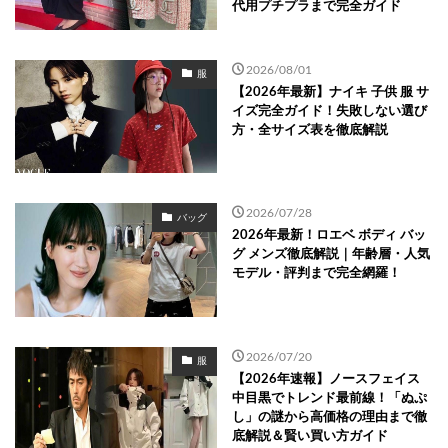
代用プチプラまで完全ガイド
2026/08/01
服
【2026年最新】ナイキ 子供 服 サ
イズ完全ガイド！失敗しない選び
方・全サイズ表を徹底解説
2026/07/28
バッグ
2026年最新！ロエベ ボディ バッ
グ メンズ徹底解説｜年齢層・人気
モデル・評判まで完全網羅！
2026/07/20
服
【2026年速報】ノースフェイス
中目黒でトレンド最前線！「ぬぷ
し」の謎から高価格の理由まで徹
底解説＆賢い買い方ガイド