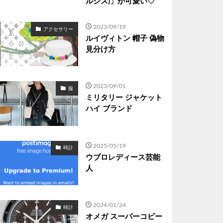
ルシス)」が可愛い♡
2023/09/19
アクセサリー
ルイヴィトン 帽子 偽物
見分け方
2023/09/01
服
ミリタリー ジャケット
ハイ ブランド
2025/05/19
時計
ウブロレディース芸能
人
2024/01/24
時計
オメガ スーパーコピー