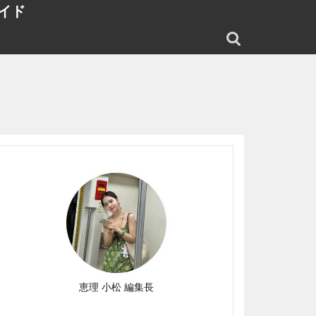
イド
恵理 小松 編集長