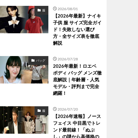
2026/08/01
服
【2026年最新】ナイキ
子供 服 サイズ完全ガイ
ド！失敗しない選び
方・全サイズ表を徹底
解説
2026/07/28
バッグ
2026年最新！ロエベ
ボディ バッグ メンズ徹
底解説｜年齢層・人気
モデル・評判まで完全
網羅！
2026/07/20
服
【2026年速報】ノース
フェイス 中目黒でトレ
ンド最前線！「ぬぷ
し」の謎から高価格の