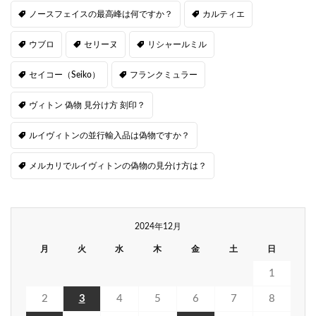
ノースフェイスの最高峰は何ですか？
カルティエ
ウブロ
セリーヌ
リシャールミル
セイコー（Seiko）
フランクミュラー
ヴィトン 偽物 見分け方 刻印？
ルイヴィトンの並行輸入品は偽物ですか？
メルカリでルイヴィトンの偽物の見分け方は？
2024年12月
月
火
水
木
金
土
日
1
2
3
4
5
6
7
8