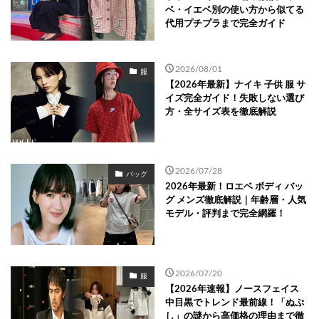
ベ・イエベ別の使い方から似てる
代用プチプラまで完全ガイド
2026/08/01
服
【2026年最新】ナイキ 子供 服 サ
イズ完全ガイド！失敗しない選び
方・全サイズ表を徹底解説
2026/07/28
バッグ
2026年最新！ロエベ ボディ バッ
グ メンズ徹底解説｜年齢層・人気
モデル・評判まで完全網羅！
2026/07/20
服
【2026年速報】ノースフェイス
中目黒でトレンド最前線！「ぬぷ
し」の謎から高価格の理由まで徹